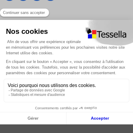
Liens utiles
Nous contacter
Foire Aux Questions
À propos
Paiement sécurisé
Livraison | Retour client
Nos tutos
Connexion / Inscription
2018 - 2026 © Tessella, Tous droits réservés
CGV
|
Mentions légales
|
Plan du site