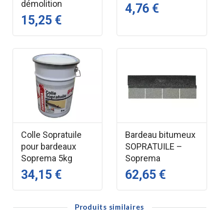
démolition
4,76 €
Marque — Soprema
15,25 €
Conditionnement — Boite de 5kg
FAQ – Clous SOPRATUILE
• Ces clous sont‑ils adaptés aux bardeaux bitumés ? Oui,
ils sont conçus pour SOPRATUILE et QUEUE DE CASTOR.
• Pourquoi une tête large ? Pour assurer un maintien
optimal du bardeau.
• Peut‑on les utiliser pour les bardeaux cuivre ? Non.
Colle Sopratuile
Bardeau bitumeux
Utiliser des clous en cuivre pour éviter un couple
pour bardeaux
SOPRATUILE –
électrolytique.
Soprema 5kg
Soprema
• La tige crantée est‑elle utile ? Oui, elle améliore la tenue
34,15 €
62,65 €
et limite l’arrachement.
Produits similaires