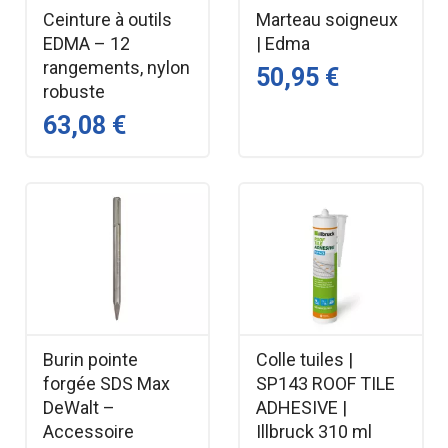
Ceinture à outils
Marteau soigneux
des clous en cuivre.
EDMA – 12
| Edma
Caractéristiques techniques –
rangements, nylon
50,95 €
robuste
Clous SOPRATUILE
63,08 €
Type — Clous crantés pour couverture
Usage — Fixation bardeaux bitumés
SOPRATUILE
Tête — Tête large Ø 10 mm
Longueur — 23 mm
Tige — Tige crantée
Compatibilité — SOPRATUILE & SOPRATUILE
QUEUE DE CASTOR
Burin pointe
Colle tuiles |
Cas particulier — Pour bardeaux cuivre :
forgée SDS Max
SP143 ROOF TILE
utiliser clous cuivre
DeWalt –
ADHESIVE |
Accessoire
Illbruck 310 ml
Support — Pose sur bois, liteaux, voliges