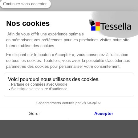
Liens utiles
Nous contacter
Foire Aux Questions
À propos
Paiement sécurisé
Livraison | Retour client
Nos tutos
Connexion / Inscription
2018 - 2026 © Tessella, Tous droits réservés
CGV
|
Mentions légales
|
Plan du site