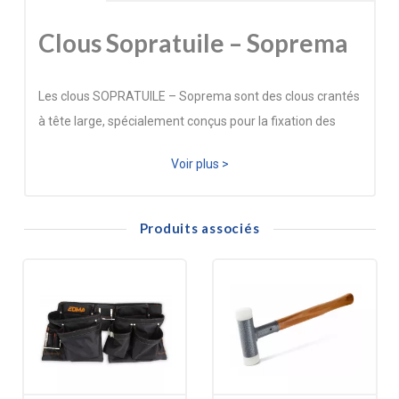
Clous Sopratuile – Soprema
Les clous SOPRATUILE – Soprema sont des clous crantés
à tête large, spécialement conçus pour la fixation des
bardeaux bitumés SOPRATUILE et SOPRATUILE QUEUE
Voir plus >
DE CASTOR. Leur tête large de 10 mm assure un
maintien optimal du bardeau, tandis que leur longueur de
23 mm garantit une pénétration suffisante dans le
Produits associés
support bois.
La tige crantée améliore la tenue mécanique et limite les
risques d’arrachement, même en conditions climatiques
difficiles.
Important : Pour les bardeaux SOPRATUILE QUEUE DE
CASTOR CUIVRE, il est impératif d’utiliser des fixations
évacuant tout risque de couple électrolytique, comme