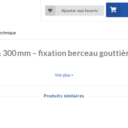
Ajouter aux favoris
echnique
 300 mm – fixation berceau gouttiè
rt métallique galvanisé conçu pour la fixation des berceaux de gouttiè
Voir plus >
es de chevrons et profondeurs de bandeau.
arantit un maintien solide et durable, même dans des conditions extérieure
et résistance à long terme.
Produits similaires
a corrosion et durabilité.