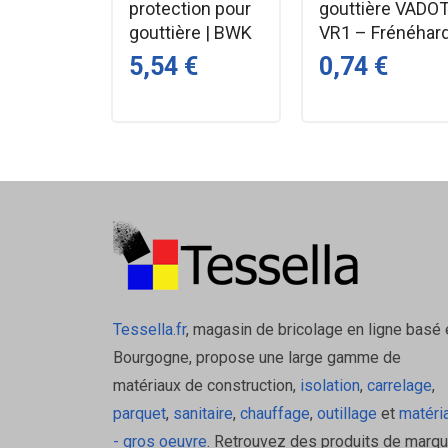
protection pour
gouttière VADO
Comment se pose la queue à pointe ?
gouttière | BWK
VR1 – Frénéhar
On la pique ou visse sur chevron, bandeau ou liteau, 
5,54 €
0,74 €
Convient-elle pour tous types de gouttières ?
Elle est destinée aux berceaux à talon nervuré un
Produits et Accessoires Assoc
Crochet Gouttière à Talon Nervuré Vadot
Boulons et Visserie Inox
: Souvent recom
Tessella.fr
, magasin de bricolage en ligne basé 
Bourgogne, propose une large gamme de
matériaux de construction,
isolation
,
carrelage
,
parquet
,
sanitaire
,
chauffage
,
outillage
et
matéri
- gros oeuvre
. Retrouvez des produits de marq