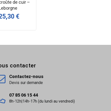
croûte de cuir –
Leborgne
25,30 €
ttière.
bilité maximale contre la corrosion.
ous contacter
Contactez-nous
Devis sur demande
07 85 06 15 44
8h-12h|14h-17h (du lundi au vendredi)