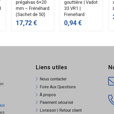
T
prégalvas 6×20
gouttière | Vadot
d
mm – Frénéhard
33 VR1 |
puis on fixe le berceau de gouttière sur la tige.
(Sachet de 50)
Frenehard
17,72 €
0,94 €
iquement.
iés (Tessella)
: Le berceau qui vient se fixer sur cette queue et supporte la gou
mandés pour fixer le crochet sur la queue, garantissant une dura
Liens utiles
N
Nous contacter
en
Foire Aux Questions
À propos
Paiement sécurisé
aux
Livraison | Retour client
ues