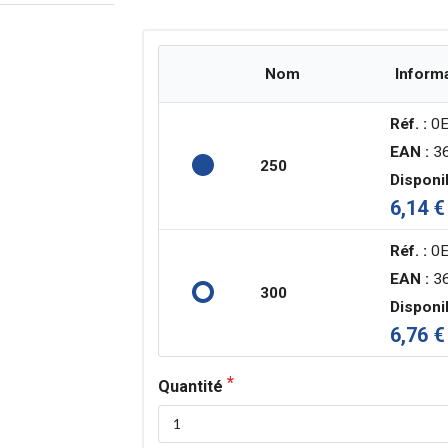
Nom
Inform
Réf. :
0E
EAN :
36
250
Disponib
6,14 €
Réf. :
0E
EAN :
36
300
Disponib
6,76 €
Quantité