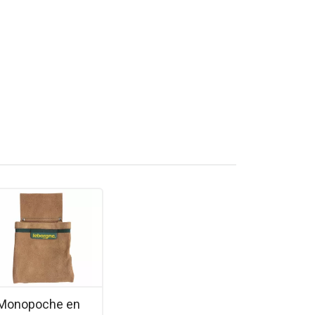
t épaisseurs de chevrons.
Monopoche en