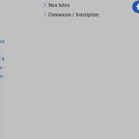
Nos tutos
Connexion / Inscription
tre
 à
e
-
an
-