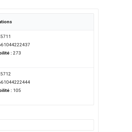
ations
5711
61044222437
ilité :
273
5712
61044222444
ilité :
105