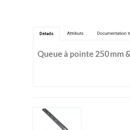
Attributs
Documentation t
Détails
Queue à pointe 250 mm &
La queue à pointe Frénéhard & Michaux est un suppo
250 mm et 300 mm, elle s’adapte à différents typ
Grâce à sa tige nervurée et son embout carré, elle g
gouttières et descentes tout en assurant stabilité 
Atouts & bénéfices
Acier pré‑galvanisé – protection contre l