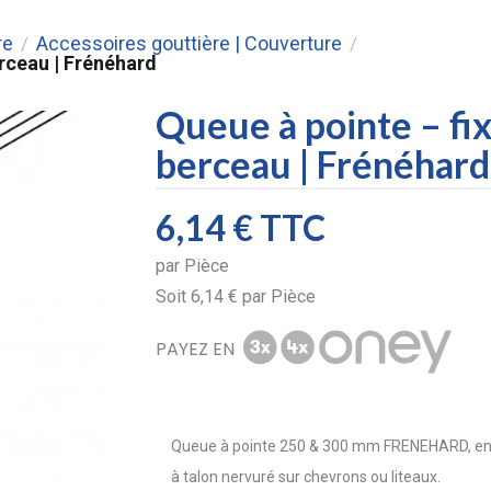
re
Accessoires gouttière | Couverture
/
/
erceau | Frénéhard
Queue à pointe – fix
berceau | Frénéhard
6,14 €
TTC
par
Pièce
Soit
6,14 €
par
Pièce
PAYEZ EN
Queue à pointe 250 & 300 mm FRENEHARD, en ac
à talon nervuré sur chevrons ou liteaux.