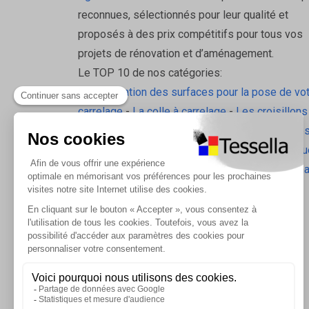
reconnues, sélectionnés pour leur qualité et
proposés à des prix compétitifs pour tous vos
projets de rénovation et d’aménagement.
Le TOP 10 de nos catégories:
La préparation des surfaces pour la pose de vo
carrelage
-
La colle à carrelage
-
Les croisillons
pavilift
-
Le carrelage sol intérieur
-
Les plinthes
gorge
-
La laine de roche
-
L'isolation écologiqu
Les accessoires d'isolation
-
Radiateurs Brugm
Les tablettes de douche