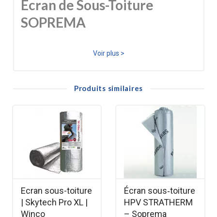
Écran de Sous-Toiture
SOPREMA
Le SOTEX 27 est une solution économique et éprouvée
Voir plus >
pour assurer la sécurité de l'ouvrage en cas de défauts
dans la couverture (tuiles déplacées, fuites mineures) ou
Produits similaires
pendant la phase de construction.
Avantages Clés du Produit
Écran de Sous-Toiture : Il est utilisé pour
réaliser un écran continu qui protège la
charpente et l'isolation des infiltrations d'eau,
de la neige poudreuse et du vent, augmentant
Ecran sous-toiture
Écran sous‑toiture
l'étanchéité globale de la toiture.
| Skytech Pro XL |
HPV STRATHERM
Composition Robuste : Le feutre SOTEX 27
Winco
– Soprema