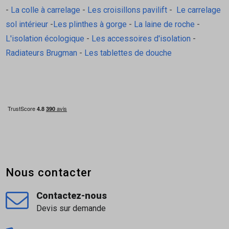
Produit: Feutre bitumé Sotex 27 – écran sous-
-
La colle à carrelage
-
Les croisillons pavilift
-
Le carrelage
toiture SOPREMA
sol intérieur
-
Les plinthes à gorge
-
La laine de roche
-
Marque: SOPREMA
L'isolation écologique
-
Les accessoires d'isolation
-
Composition: Feutre bitumé à armature en
Radiateurs Brugman
-
Les tablettes de douche
voile de verre, sablé 2 faces
Fonction: Écran sous-toiture, protection contre
humidité et intempéries
Longueur du rouleau: 20 m (fixe)
Largeurs disponibles: 20 cm, 25 cm, 33 cm, 1
m (variantes selon référence)
Épaisseur: env. 1,5 mm
Couleur: Noir (sablé)
Nous contacter
Usage principal: Toiture, écran sous-toiture,
Contactez-nous
protection provisoire
Devis sur demande
Fixation: Peut être cloué ou collé selon
support et méthode