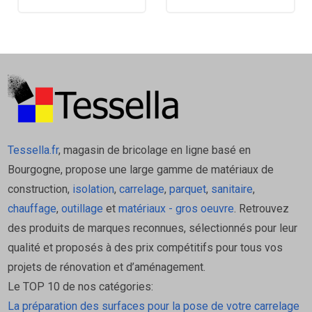
protection rapide contre les intempéries
pendant les phases de chantier.
Utilisation et Mise en Œuvre
Support : S'applique sur des supports en bois
(panneaux OSB, contreplaqué) pour la pose de
couvertures en tuiles, ardoises, bardeaux
Tessella.fr
, magasin de bricolage en ligne basé en
bitumés (shingles), ou autres.
Bourgogne, propose une large gamme de matériaux de
Installation : Le feutre est déroulé
construction,
isolation
,
carrelage
,
parquet
,
sanitaire
,
parallèlement à l'égout, en veillant à respecter
chauffage
,
outillage
et
matériaux - gros oeuvre
. Retrouvez
les recouvrements nécessaires entre les lés
des produits de marques reconnues, sélectionnés pour leur
(souvent 10 cm ou15 cm) pour garantir
qualité et proposés à des prix compétitifs pour tous vos
l'étanchéité.
projets de rénovation et d’aménagement.
Caractéristiques techniques:
Le TOP 10 de nos catégories:
La préparation des surfaces pour la pose de votre carrelage