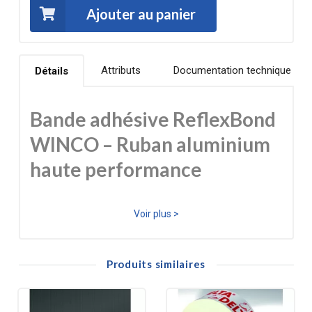
Ajouter au panier
Attributs
Documentation technique
Détails
Bande adhésive ReflexBond
WINCO – Ruban aluminium
haute performance
La
bande adhésive ReflexBond WINCO
est une
Voir plus >
solution professionnelle conçue pour garantir une
étanchéité durable
et une
adhérence optimale
Produits similaires
dans toutes les conditions climatiques. Grâce à sa
composition en
aluminium renforcé
et son adhésif
haute performance, elle assure une parfaite fixation