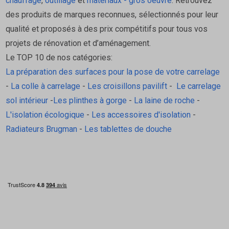
chauffage
,
outillage
et
matériaux - gros oeuvre
. Retrouvez
Gamme complète WINCO
des produits de marques reconnues, sélectionnés pour leur
Bandes adhésives professionnelles
qualité et proposés à des prix compétitifs pour tous vos
Pourquoi choisir Tessella ?
projets de rénovation et d’aménagement.
Le TOP 10 de nos catégories:
La préparation des surfaces pour la pose de votre carrelage
En tant que
spécialiste de l’étanchéité et de
-
La colle à carrelage
-
Les croisillons pavilift
-
Le carrelage
l’isolation
,
Tessella
sélectionne des produits
sol intérieur
-
Les plinthes à gorge
-
La laine de roche
-
conformes aux plus hautes exigences du secteur.
L'isolation écologique
-
Les accessoires d'isolation
-
Nos bandes adhésives et membranes sont testées
Radiateurs Brugman
-
Les tablettes de douche
et certifiées pour garantir la
durabilité
et la
conformité aux normes en vigueur
.