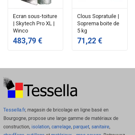
Applications principales
Ecran sous-toiture
Clous Sopratuile |
Étanchéité des pare-vapeur et pare-pluie
| Skytech Pro XL |
Soprema boite de
réfléchissants.
Winco
5 kg
Jointement et réparation de conduits d’air ou
483,79 €
71,22 €
de gaines isolées.
Fixation et finition de panneaux isolants
réflecteurs.
Pour des performances maximales, utilisez la
ReflexBond WINCO
avec les membranes
d’étanchéité Reflex Winco et les accessoires
WINCO disponibles sur notre boutique.
Tessella.fr
, magasin de bricolage en ligne basé en
Produits associés
Bourgogne, propose une large gamme de matériaux de
construction,
isolation
,
carrelage
,
parquet
,
sanitaire
,