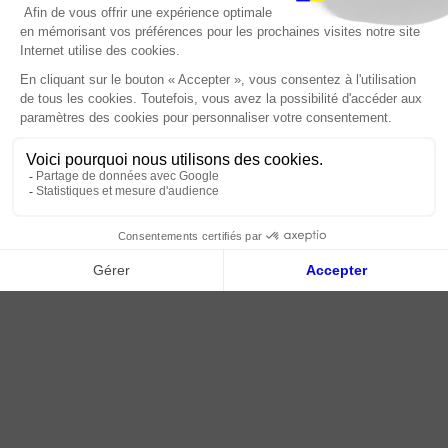
À propos
les accessoires suivants pour être conforme aux normes
(DTU) et garantir la performance du bâti :
Paiement sécurisé
Livraison | Retour client
Gestion de l'Humidité : Un Frein-vapeur ou Pare-
Nos tutos
vapeur indépendant pour protéger l'isolant de la
Connexion / Inscription
condensation et assurer l'étanchéité à l'air.
Voir le Pare-vapeur hygro-régulant
Aerovap Hygro One | Salola
2018 - 2026 © Tessella, Tous droits réservés
Fixation du Pare-Vapeur : Des Adhésifs spécifiques
CGV
|
Mentions légales
|
Plan du site
pour assurer la continuité parfaite du pare-vapeur
aux jonctions et aux pourtours.
Mise en Œuvre (Plafond/Suspentes) : Si l'isolation
est fixée sous un plafond, vous aurez besoin de
Suspentes Intégra 2 (réglables ou non) pour
maintenir l'isolant et l'ossature métallique du futur
plafond en plâtre.