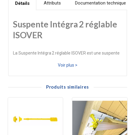
Attributs
Documentation technique
Détails
Suspente Intégra 2 réglable
ISOVER
La Suspente Intégra 2 réglable ISOVER est une suspente
technique polyvalente destinée à l’isolation thermique
Voir plus >
des combles aménagés et des plafonds sous toiture. Elle
combine une tige réglable de 200 à 300 mm, une platine
Produits similaires
support, une coupelle de maintien de l’isolant et une clé
de verrouillage, assurant un excellent maintien de l’isolant
et de la membrane d’étanchéité à l’air tout en facilitant le
montage de l’ossature métallique.
Conçue en composite armé, cette suspente limite
efficacement les ponts thermiques par rapport à des