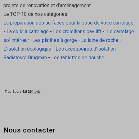
Pose de faux plafonds isolés avec ossature
projets de rénovation et d’aménagement.
métallique.
Le TOP 10 de nos catégories:
La préparation des surfaces pour la pose de votre carrelage
Caractéristiques techniques
-
La colle à carrelage
-
Les croisillons pavilift
-
Le carrelage
sol intérieur
-
Les plinthes à gorge
-
La laine de roche
-
Caractéristique
Détail
L'isolation écologique
-
Les accessoires d'isolation
-
Radiateurs Brugman
-
Les tablettes de douche
Marque
ISOVER
Gamme
Intégra 2
Type
Suspente réglable isolation
Matériau
Composite armé
Longueur réglable
200 à 300 mm
Usage
Isolation combles aménagés & plafon
Fourrure 
45 mm
Nous contacter
compatible