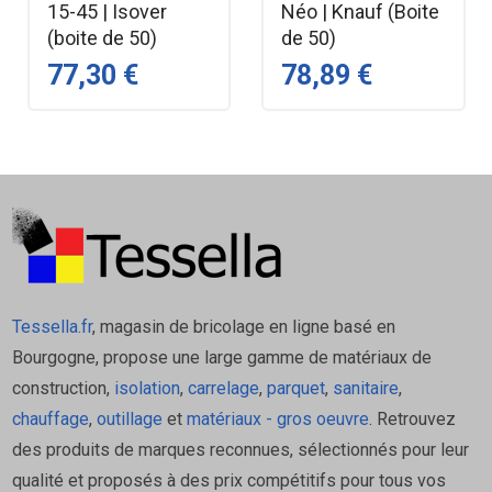
15-45 | Isover
Néo | Knauf (Boite
aux solutions métalliques traditionnelles.
(boite de 50)
de 50)
Bon maintien de l’isolant et de la membrane
77,30 €
78,89 €
dans la suspente.
Compatible avec les fourrures métalliques
45 mm standard pour la pose des cloisons ou
plafonds isolés.
Applications recommandées
Isolation thermique des combles aménagés
et plafonds sous toiture.
Tessella.fr
, magasin de bricolage en ligne basé en
Réglage de la hauteur de suspente selon
Bourgogne, propose une large gamme de matériaux de
l’épaisseur d’isolant (200–300 mm).
construction,
isolation
,
carrelage
,
parquet
,
sanitaire
,
Maintien de la membrane d’étanchéité à l’air
chauffage
,
outillage
et
matériaux - gros oeuvre
. Retrouvez
sous isolant pour performance thermique
des produits de marques reconnues, sélectionnés pour leur
accrue.
qualité et proposés à des prix compétitifs pour tous vos