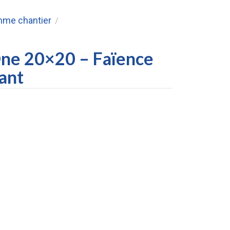
me chantier
/
ne 20×20 – Faïence
lant