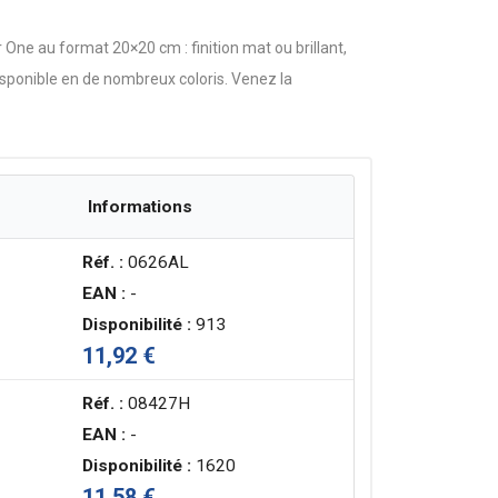
One au format 20×20 cm : finition mat ou brillant,
Disponible en de nombreux coloris. Venez la
Informations
Réf. :
0626AL
EAN :
-
Disponibilité :
913
11,92 €
Réf. :
08427H
EAN :
-
Disponibilité :
1620
11,58 €