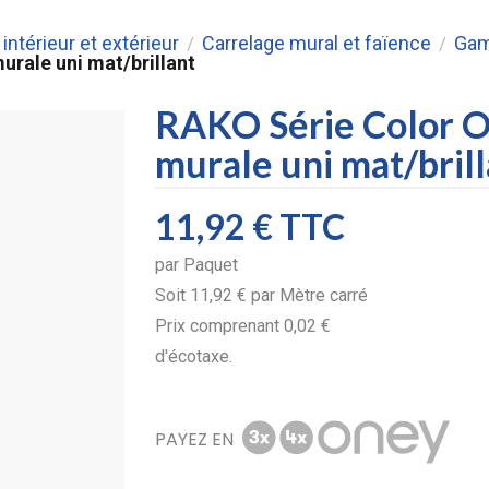
intérieur et extérieur
Carrelage mural et faïence
Gam
/
/
rale uni mat/brillant
RAKO Série Color O
murale uni mat/bril
11,92 €
TTC
par
Paquet
Soit
11,92 €
par
Mètre carré
Prix comprenant
0,02 €
d'écotaxe.
PAYEZ EN