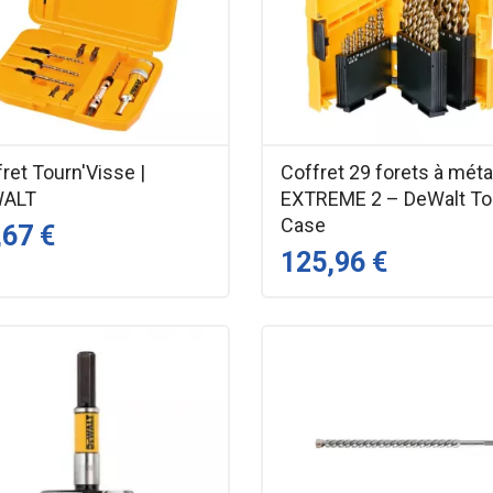
ret Tourn'Visse |
Coffret 29 forets à méta
WALT
EXTREME 2 – DeWalt T
Case
,67 €
125,96 €