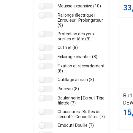
33
Mousse expansive (10)
Rallonge électrique |
Enrouleur | Prolongateur
(9)
Protection des yeux,
oreilles et tête (9)
Coffret (8)
Eclairage chantier (8)
Fixation et raccordement
(8)
Outillage à main (8)
Pinceau (8)
Buri
Boulonnerie | Ecrou | Tige
DE
filetée (7)
15
Chaussures | Bottes de
sécurité | Genouillères (7)
Embout | Douille (7)