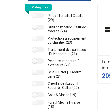
Catégories
Pince | Tenaille | Cisaille
(29)
Outil de mesure | Outil de
traçage (24)
Protection & équipement
du chantier (23)
Traitement des surfaces
| Pulvérisateur (21)
Peinture intérieure /
Lame
extérieure (21)
int
Scie | Cutter | Ciseaux |
20
Lime (21)
Cheville de fixation |
Equerre | Collier (20)
Colle & Mastic (19)
Foret | Mèche | Fraise
(18)