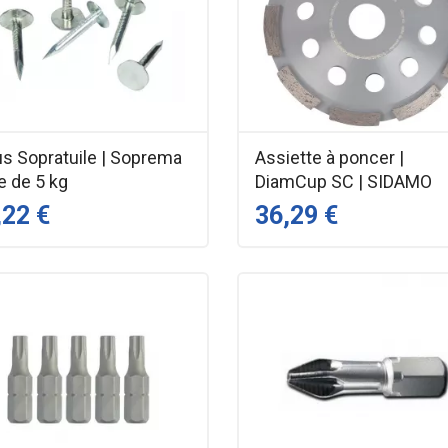
us Sopratuile | Soprema
Assiette à poncer |
e de 5 kg
DiamCup SC | SIDAMO
,22 €
36,29 €