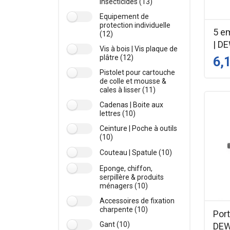
Insecticides (13)
Equipement de
protection individuelle
5 e
(12)
| D
Vis à bois | Vis plaque de
plâtre (12)
6,
Pistolet pour cartouche
de colle et mousse &
cales à lisser (11)
Cadenas | Boite aux
lettres (10)
Ceinture | Poche à outils
(10)
Couteau | Spatule (10)
Eponge, chiffon,
serpillère & produits
ménagers (10)
Accessoires de fixation
charpente (10)
Por
Gant (10)
DE