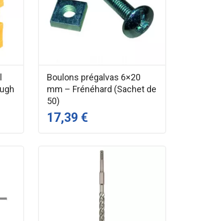
l
Boulons prégalvas 6×20
ough
mm – Frénéhard (Sachet de
50)
17,39 €