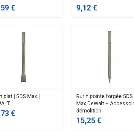
,59 €
9,12 €
n plat | SDS Max |
Burin pointe forgée SDS
WALT
Max DeWalt – Accessoi
démolition
,73 €
15,25 €