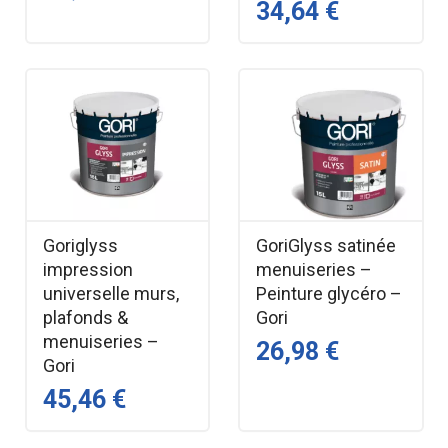
34,64 €
Goriglyss
GoriGlyss satinée
impression
menuiseries –
universelle murs,
Peinture glycéro –
plafonds &
Gori
menuiseries –
26,98 €
Gori
45,46 €