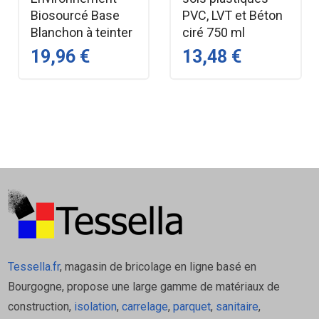
Biosourcé Base
PVC, LVT et Béton
Blanchon à teinter
ciré 750 ml
19,96 €
13,48 €
Tessella.fr
, magasin de bricolage en ligne basé en
Bourgogne, propose une large gamme de matériaux de
construction,
isolation
,
carrelage
,
parquet
,
sanitaire
,