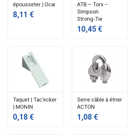
épousseter | Ocai
ATB – Torx –
Simpson
8,11 €
Strong‑Tie
10,45 €
Taquet | Tac'ecker
Serre câble à étrier
| MONIN
ACTON
0,18 €
1,08 €