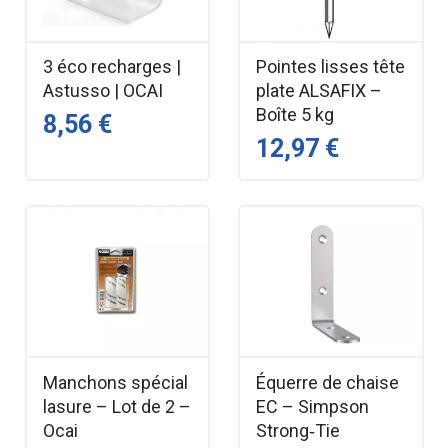
3 éco recharges |
Pointes lisses tête
Astusso | OCAI
plate ALSAFIX –
Boîte 5 kg
8,56 €
12,97 €
Manchons spécial
Équerre de chaise
lasure – Lot de 2 –
EC – Simpson
Ocai
Strong‑Tie