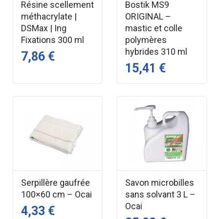
Résine scellement
Bostik MS9
méthacrylate |
ORIGINAL –
DSMax | Ing
mastic et colle
Fixations 300 ml
polymères
hybrides 310 ml
7,86 €
15,41 €
Serpillère gaufrée
Savon microbilles
100×60 cm – Ocai
sans solvant 3 L –
Ocai
4,33 €