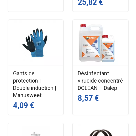
25,82 €
Gants de
Désinfectant
protection |
virucide concentré
Double induction |
DCLEAN – Dalep
Manusweet
8,57 €
4,09 €