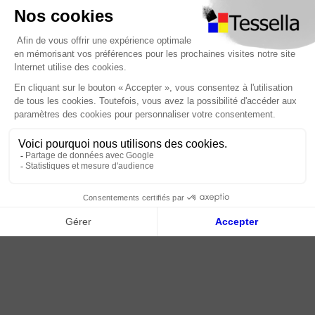
Nous contacter
Foire Aux Questions
À propos
Paiement sécurisé
Livraison | Retour client
Nos tutos
Connexion / Inscription
2018 - 2026 © Tessella, Tous droits réservés
CGV
|
Mentions légales
|
Plan du site