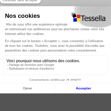
Liens utiles
Nous contacter
Foire Aux Questions
À propos
Paiement sécurisé
Livraison | Retour client
Nos tutos
Connexion / Inscription
2018 - 2026 © Tessella, Tous droits réservés
CGV
|
Mentions légales
|
Plan du site