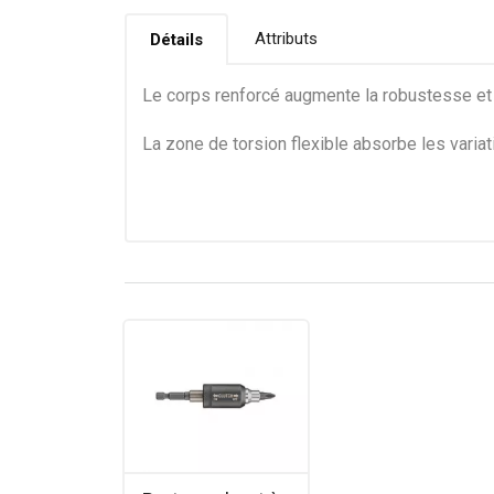
Attributs
Détails
Le corps renforcé augmente la robustesse et 
La zone de torsion flexible absorbe les varia
Les nervures anti-glisse "Extra Grip" réduis