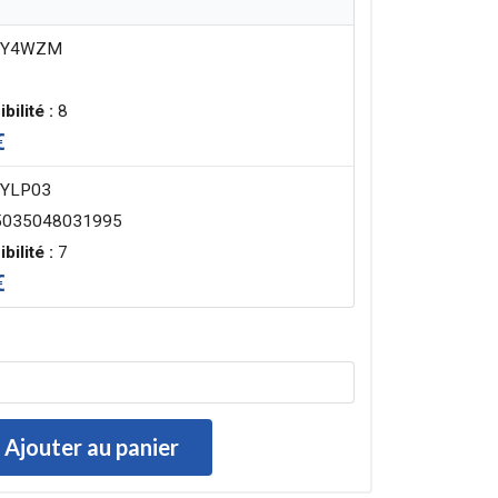
Y4WZM
bilité :
8
€
YLP03
035048031995
bilité :
7
€
Ajouter au panier