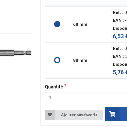
Réf. :
0
EAN :
-
60 mm
Disponi
6,53 
Réf. :
0
EAN :
5
80 mm
Disponi
5,76 
Quantité
Ajouter aux favoris