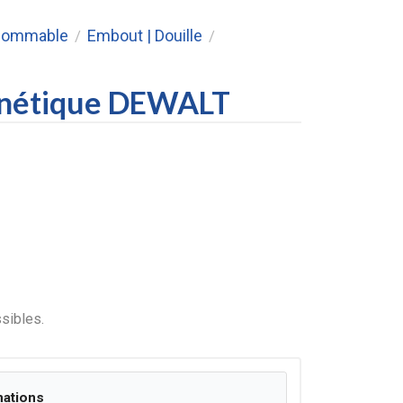
nsommable
Embout | Douille
/
/
gnétique DEWALT
sibles.
mations