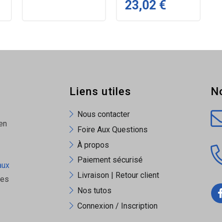
23,02 €
Liens utiles
N
Nous contacter
en
Foire Aux Questions
À propos
Paiement sécurisé
aux
Livraison | Retour client
ues
Nos tutos
Connexion / Inscription