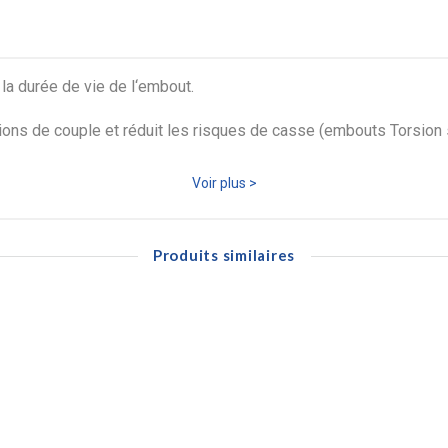
la durée de vie de l‘embout.
tions de couple et réduit les risques de casse (embouts Torsion
ent les mouvements dans la vis (embouts spécifiques seulement).
Voir plus >
Produits similaires