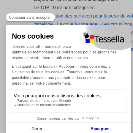
Le TOP 10 de nos catégories:
La préparation des surfaces pour la pose de vo
carrelage
-
La colle à carrelage
-
Les croisillons
pavilift
-
Le carrelage sol intérieur
-
Les plinthes
gorge
-
La laine de roche
-
L'isolation écologiqu
Les accessoires d'isolation
-
Radiateurs Brugm
Les tablettes de douche