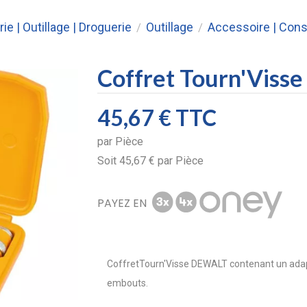
rie | Outillage | Droguerie
Outillage
Accessoire | Co
/
/
Coffret Tourn'Viss
45,67 €
TTC
par
Pièce
Soit
45,67 €
par
Pièce
PAYEZ EN
CoffretTourn'Visse DEWALT contenant un adapt
embouts.