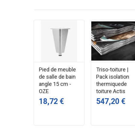
Pied de meuble
Triso-toiture |
de salle de bain
Pack isolation
angle 15 cm -
thermiquede
OZE
toiture Actis
18,72 €
547,20 €