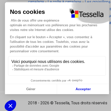
carrelage
-
La colle à carrelage
-
Les croisillons
pavilift
-
Le carrelage sol intérieur
-
Les plinthes
gorge
-
La laine de roche
-
L'isolation écologiqu
Les accessoires d'isolation
-
Radiateurs Brugm
Les tablettes de douche
2018 - 2026 © Tessella, Tous droits réservés