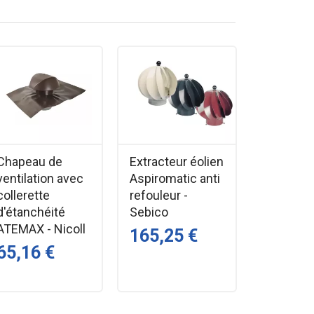
Chapeau de
Extracteur éolien
ventilation avec
Aspiromatic anti
collerette
refouleur -
d'étanchéité
Sebico
ATEMAX - Nicoll
165,25 €
65,16 €