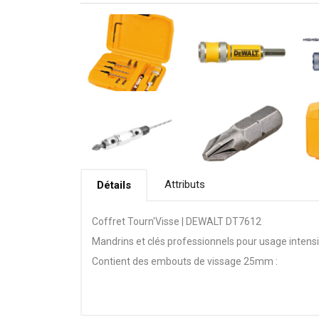
Attributs
Détails
Coffret Tourn'Visse | DEWALT DT7612
Mandrins et clés professionnels pour usage intensif
Contient des embouts de vissage 25mm :
Un Support N°6 Avec Mèche, Fraise et Embout Pz2,