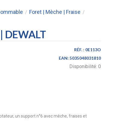
nsommable
Foret | Mèche | Fraise
/
/
e | DEWALT
RÉF. :
0E113O
EAN:
5035048031810
Disponibilité:
0
ateur, un support n°6 avec mèche, fraises et