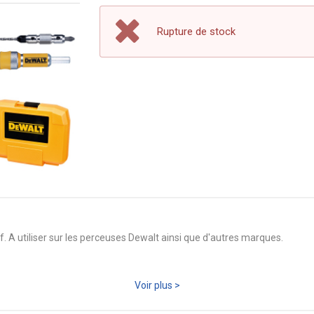
Rupture de stock
. A utiliser sur les perceuses Dewalt ainsi que d'autres marques.
 Mèches et Fraises N°8, 10 et 12, 2 Embouts Pz2 et 2 Embouts Ph2
Voir plus >