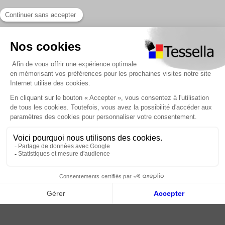
Liens utiles
Nous contacter
Foire Aux Questions
À propos
Paiement sécurisé
Livraison | Retour client
Nos tutos
Connexion / Inscription
2018 - 2026 © Tessella, Tous droits réservés
CGV
|
Mentions légales
|
Plan du site