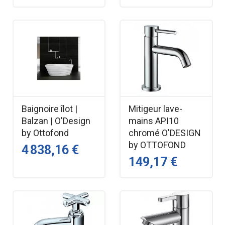
Baignoire îlot |
Mitigeur lave-
Balzan | O'Design
mains API10
by Ottofond
chromé O'DESIGN
by OTTOFOND
4 838,16 €
149,17 €