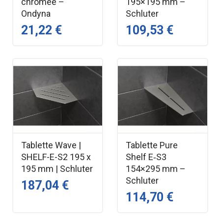
chromée –
195×195 mm –
Ondyna
Schluter
21,22 €
109,53 €
Tablette Wave |
Tablette Pure
SHELF-E-S2 195 x
Shelf E‑S3
195 mm | Schluter
154×295 mm –
Schluter
187,04 €
114,70 €