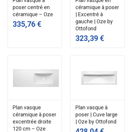
Plan vasque à
Plan vasque en
poser centré en
céramique à poser
céramique – Oze
| Excentré à
gauche | Oze by
335,76 €
Ottofond
323,39 €
Plan vasque
Plan vasque à
céramique à poser
poser | Cuve large
excentrée droite
| Oze by Ottofond
120 cm – Oze
428,04 €