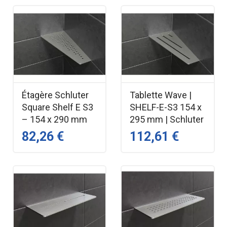
Étagère Schluter
Tablette Wave |
Square Shelf E S3
SHELF-E-S3 154 x
– 154 x 290 mm
295 mm | Schluter
82,26 €
112,61 €