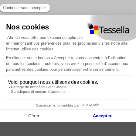
Liens utiles
Nous contacter
Foire Aux Questions
À propos
Paiement sécurisé
Livraison | Retour client
Nos tutos
Connexion / Inscription
2018 - 2026 © Tessella, Tous droits réservés
CGV
|
Mentions légales
|
Plan du site