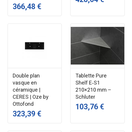
366,48 €
Double plan
Tablette Pure
vasque en
Shelf E‑S1
céramique |
210×210 mm –
CERES | Oze by
Schluter
Ottofond
103,76 €
323,39 €