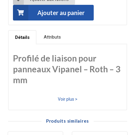
Ajouter au panier
Attributs
Détails
Profilé de liaison pour
panneaux Vipanel – Roth – 3
mm
Le profilé de liaison Vipanel Roth est conçu pour assurer
Voir plus >
une jonction nette, stable et esthétique entre deux
panneaux muraux Vipanel de 3 mm d’épaisseur. Fabriqué
Produits similaires
en aluminium, il garantit une excellente résistance à
l’humidité, aux projections d’eau et aux contraintes des