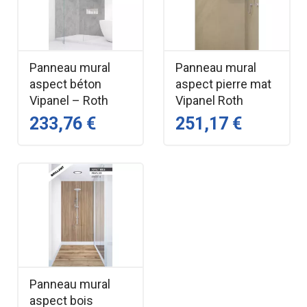
Compatibilité — Panneaux Vipanel Roth
Épaisseur panneau — 3 mm
Hauteur — 3 m
Matière — Aluminium
Panneau mural
Panneau mural
Coloris — Plusieurs coloris disponibles
aspect béton
aspect pierre mat
Vipanel – Roth
Vipanel Roth
Usage — Liaison entre panneaux muraux
Marque — Vipanel Roth
233,76 €
251,17 €
Retrouvez tous les produits de la marque
Vipanel Roth.
Panneau mural
aspect bois