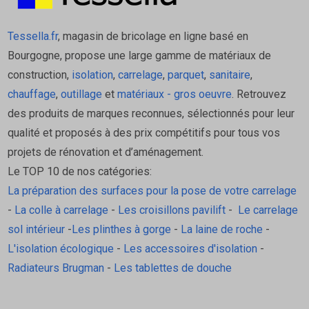
Oui, il peut être mélangé à du liant pour produire des
bétons et chapes allégés offrant isolation et réduction du
Tessella.fr
, magasin de bricolage en ligne basé en
poids structurel.
Bourgogne, propose une large gamme de matériaux de
L’installation nécessite-t-elle un outillage spécifique ?
construction,
isolation
,
carrelage
,
parquet
,
sanitaire
,
Non, Efiperl se verse ou se répand manuellement. Aucun
chauffage
,
outillage
et
matériaux - gros oeuvre
. Retrouvez
équipement spécifique n’est nécessaire, ce qui facilite la
des produits de marques reconnues, sélectionnés pour leur
mise en œuvre.
qualité et proposés à des prix compétitifs pour tous vos
Est-ce un isolant durable dans le temps ?
projets de rénovation et d’aménagement.
Oui, la vermiculite et la perlite sont imputrescibles,
Le TOP 10 de nos catégories:
insensibles à l’humidité et ne se tassent pas, garantissant
La préparation des surfaces pour la pose de votre carrelage
une isolation stable sur le long terme.
-
La colle à carrelage
-
Les croisillons pavilift
-
Le carrelage
Retrouvez tous les produits de la marque
SOPREMA
sol intérieur
-
Les plinthes à gorge
-
La laine de roche
-
L'isolation écologique
-
Les accessoires d'isolation
-
Radiateurs Brugman
-
Les tablettes de douche