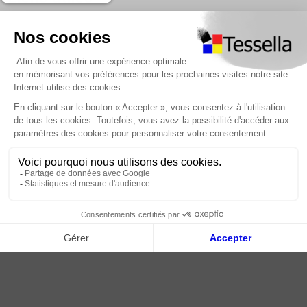
Nous contacter
Foire Aux Questions
À propos
Paiement sécurisé
Livraison | Retour client
Nos tutos
Connexion / Inscription
2018 - 2026 © Tessella, Tous droits réservés
CGV
|
Mentions légales
|
Plan du site