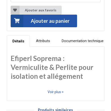
Ajouter aux favoris
Ajouter au panier
Attributs
Documentation technique
Détails
Efiperl Soprema :
Vermiculite & Perlite pour
isolation et allégement
Efiperl est un isolant minéral en vrac composé de
Voir plus >
vermiculite exfoliée et de perlite expansée, deux
matériaux naturels, légers et incombustibles. Idéal pour
Produits similaires