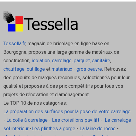
à souffler ROCKWOOL
Stable au vent: uniformité d’épaisseur sur toute la 
surface isolée
Pose plus rapide sans déflecteur, système 
breveté avec grille
Certifié jusqu’à R=15m².K/W sans danger pour la 
Tessella.fr
, magasin de bricolage en ligne basé en
plaque de pl^tre
Gamme d’accessoires pour une conformité totale 
Bourgogne, propose une large gamme de matériaux de
au DTU 45.11
construction,
isolation
,
carrelage
,
parquet
,
sanitaire
,
Les bénéfices pour le maître
chauffage
,
outillage
et
matériaux - gros oeuvre
. Retrouvez
des produits de marques reconnues, sélectionnés pour leur
d'ouvrage:
qualité et proposés à des prix compétitifs pour tous vos
projets de rénovation et d’aménagement.
Pas de travaux à l’intérieur de la maison, ni sur la 
Le TOP 10 de nos catégories:
toiture
Réduit les bruits venant de l'extérieur et favorise 
La préparation des surfaces pour la pose de votre carrelage
le confort été comme hiver
-
La colle à carrelage
-
Les croisillons pavilift
-
Le carrelage
Incombustible: contribue à la sécurité de 
sol intérieur
-
Les plinthes à gorge
-
La laine de roche
-
l’habitation