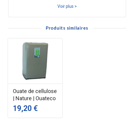
roche Jetrock 2?
Voir plus >
Elle est utilisée pour l’isolation des combles perdus par 
Produits similaires
soufflage mécanisé en rénovation comme pour la 
construction.
Les avantages de Jetrock 2
Excellente performance thermique été comme 
hiver
Réellement stable au vent sans déflecteur et 
jusqu’à 126 km/h
Insensible à l’eau et à l’humidité grâce à son 
Ouate de cellulose
caractère non hydrophile
| Nature | Ouateco
Forte durabilité dans le temps (classement S1)
19,20 €
Les avantages pour l'intallateur:
Jusqu’à 100m²/h, soit 30 sacs avec les machines 