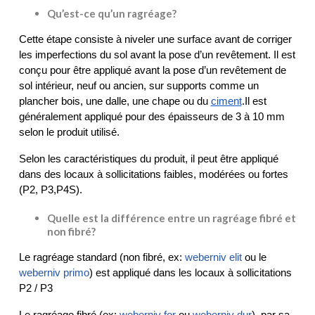
Qu’est-ce qu’un ragréage?
Cette étape consiste à niveler une surface avant de corriger 
les imperfections du sol avant la pose d’un revêtement. Il est 
conçu pour être appliqué avant la pose d’un revêtement de 
sol intérieur, neuf ou ancien, sur supports comme un 
plancher bois, une dalle, une chape ou du 
ciment
.Il est 
généralement appliqué pour des épaisseurs de 3 à 10 mm 
selon le produit utilisé.
Selon les caractéristiques du produit, il peut être appliqué 
dans des locaux à sollicitations faibles, modérées ou fortes 
(P2, P3,P4S).
Quelle est la différence entre un ragréage fibré et
non fibré?
Le ragréage standard (non fibré, ex: 
weberniv elit
 ou le 
weberniv primo
) est appliqué dans les locaux à sollicitations 
P2 / P3
Le ragréage fibré (ex: 
weberniv for
 ou 
weberniv dur
), par sa 