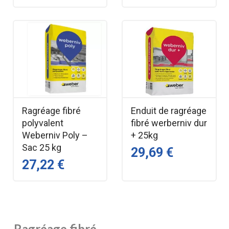
Ragréage fibré
Enduit de ragréage
polyvalent
fibré werberniv dur
Weberniv Poly –
+ 25kg
Sac 25 kg
29,69 €
27,22 €
Ragréage fibré