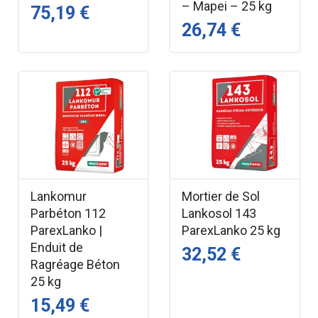
– Mapei – 25 kg
75,19 €
26,74 €
Lankomur
Mortier de Sol
Parbéton 112
Lankosol 143
ParexLanko |
ParexLanko 25 kg
Enduit de
32,52 €
Ragréage Béton
25 kg
15,49 €