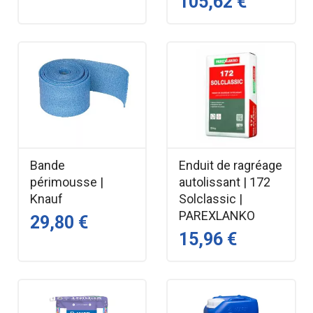
105,62 €
Bande
Enduit de ragréage
périmousse |
autolissant | 172
Knauf
Solclassic |
PAREXLANKO
29,80 €
15,96 €