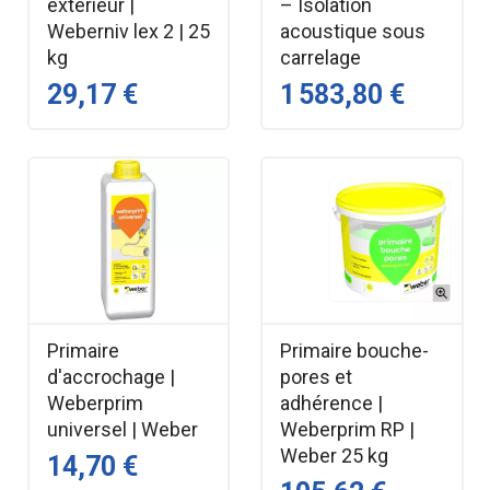
extérieur |
– Isolation
Weberniv lex 2 | 25
acoustique sous
kg
carrelage
29,17 €
1 583,80 €
Primaire
Primaire bouche-
d'accrochage |
pores et
Weberprim
adhérence |
universel | Weber
Weberprim RP |
Weber 25 kg
14,70 €