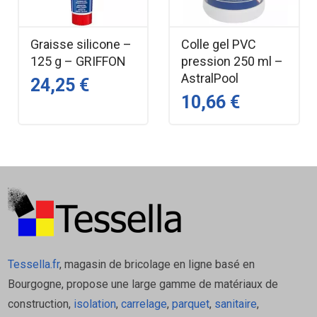
avant mise en eau ou mise en pression du réseau.
Le pot de 250 ml est équipé d’un pinceau intégré, idéal
Graisse silicone –
Colle gel PVC
pour une application propre, rapide et précise.
125 g – GRIFFON
pression 250 ml –
AstralPool
Caractéristiques techniques –
24,25 €
10,66 €
Colle gel AstralPool
Type — Colle gel PVC
Couleur — Bleue
Contenance — 250 ml
Application — Tubes & raccords PVC pression
Pression — Jusqu’à 16 bars
Séchage — Temps de séchage : 24 h
Outil — Pinceau intégré
Tessella.fr
, magasin de bricolage en ligne basé en
Usage — Installations piscine
Bourgogne, propose une large gamme de matériaux de
Marque — AstralPool / Astralite
construction,
isolation
,
carrelage
,
parquet
,
sanitaire
,