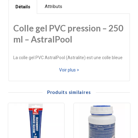
Attributs
Détails
Colle gel PVC pression – 250
ml – AstralPool
La colle gel PVC AstralPool (Astralite) est une colle bleue
spécialement formulée pour l’assemblage des
Voir plus >
canalisations PVC pression dans les installations de
piscine. Sa texture gel facilite l’application, limite les
Produits similaires
coulures et assure une répartition homogène sur les
surfaces à coller.
Elle permet de réaliser des assemblages fiables et
étanches sur les tubes et raccords PVC, avec une
résistance à la pression pouvant atteindre 16 bars. Le
temps de séchage de 24 h garantit une prise optimale