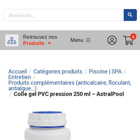
Retrouvez nos
0
Menu
Produits
Accueil
Catégories produits
Piscine | SPA
/
/
/
Entretien
/
Produits complémentaires (anticalcaire, floculant,
antialgue...)
Colle gel PVC pression 250 ml – AstralPool
/