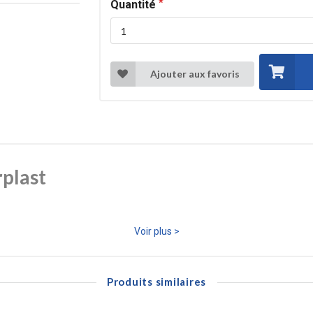
Quantité
Ajouter aux favoris
rplast
 pour assurer l’étanchéité des raccords filetés en plomberie, chauffage e
Voir plus >
 aux produits chimiques, garantissant un joint durable et parfaitement é
ssionnels qu’aux particuliers pour sécuriser tous types de raccordements
Produits similaires
erplast