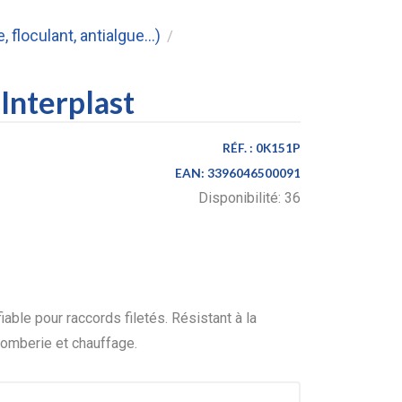
floculant, antialgue...)
/
Interplast
RÉF. :
0K151P
EAN:
3396046500091
Disponibilité:
36
iable pour raccords filetés. Résistant à la
plomberie et chauffage.