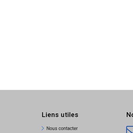
 suintements sur filetages.
pression et agents chimiques.
ement autour des filetages.
chauffage, air comprimé.
urcit pas, ne se fissure pas.
Liens utiles
N
Nous contacter