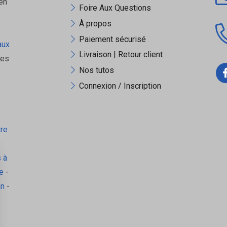
en
Foire Aux Questions
À propos
n
Paiement sécurisé
aux
Livraison | Retour client
ues
E Interplast ?
Nos tutos
Connexion / Inscription
universelle, tout en étant extrêmement simple à utiliser. Un incontournabl
tre
 à
e
-
an
-