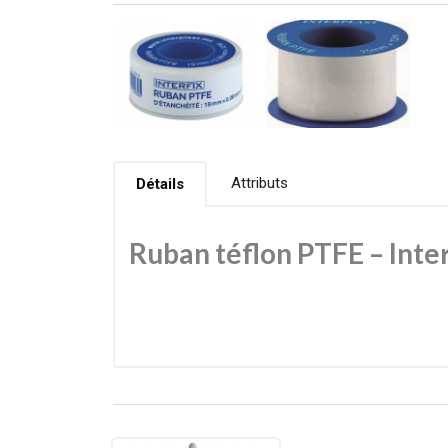
Attributs
Détails
Ruban téflon PTFE – Inte
Le ruban téflon PTFE Interplast est un indispensable
résiste à la corrosion, aux hautes températures et
Facile à appliquer, il convient aussi bien aux profe
Avantages du ruban PTFE Int