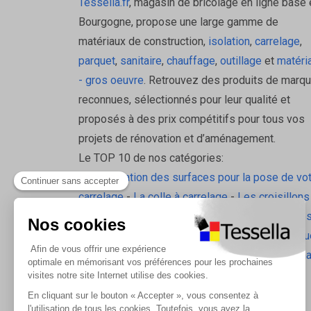
Matériau : PTFE pur
Tessella.fr
, magasin de bricolage en ligne basé 
Usage : étanchéité des filetages
Bourgogne, propose une large gamme de
Résistance : chaleur, pression, corrosio
matériaux de construction,
isolation
,
carrelage
,
Marque : Interplast
parquet
,
sanitaire
,
chauffage
,
outillage
et
matéri
- gros oeuvre
. Retrouvez des produits de marq
Pourquoi choisir le ruban PTF
reconnues, sélectionnés pour leur qualité et
proposés à des prix compétitifs pour tous vos
Parce qu’il offre une étanchéité fiable, durable et 
projets de rénovation et d’aménagement.
Le TOP 10 de nos catégories:
La préparation des surfaces pour la pose de vo
carrelage
-
La colle à carrelage
-
Les croisillons
pavilift
-
Le carrelage sol intérieur
-
Les plinthes
gorge
-
La laine de roche
-
L'isolation écologiqu
Les accessoires d'isolation
-
Radiateurs Brugm
Les tablettes de douche