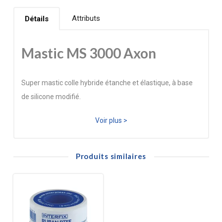
Attributs
Détails
Mastic MS 3000 Axon
Super mastic colle hybride étanche et élastique, à base
de silicone modifié.
MS 3000 PRO s’utilise à l’intérieur et à l’extérieur.
Voir plus >
Etanche à l’eau et à l’air, un simple collage suffit
(résistance à l'arrachement 100 Kg /cm²).
Particulièrement recommandé pour tous collages en
Produits similaires
milieu humide et sur surfaces fragiles difficiles à percer,
avec adhérence sur tout support.
MS 3000 PRO trouve de nombreuses applications dans la
réalisation de travaux de collage et d'étanchéité dans la
construction et la rénovation dans le domaine de la