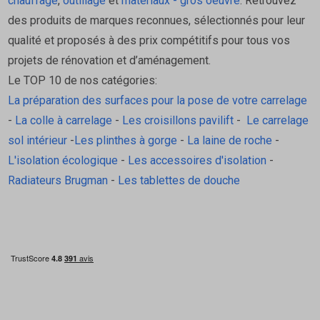
chauffage
,
outillage
et
matériaux - gros oeuvre
. Retrouvez
Forte résistance à l’accrochage +/- 100 kg au cm2
des produits de marques reconnues, sélectionnés pour leur
qualité et proposés à des prix compétitifs pour tous vos
projets de rénovation et d’aménagement.
Le TOP 10 de nos catégories:
La préparation des surfaces pour la pose de votre carrelage
-
La colle à carrelage
-
Les croisillons pavilift
-
Le carrelage
sol intérieur
-
Les plinthes à gorge
-
La laine de roche
-
L'isolation écologique
-
Les accessoires d'isolation
-
Radiateurs Brugman
-
Les tablettes de douche