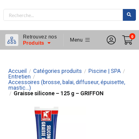
Retrouvez nos
0
Menu
Produits
Accueil
Catégories produits
Piscine | SPA
/
/
/
Entretien
/
Accessoires (brosse, balai, diffuseur, épuisette,
mastic...)
Graisse silicone – 125 g – GRIFFON
/