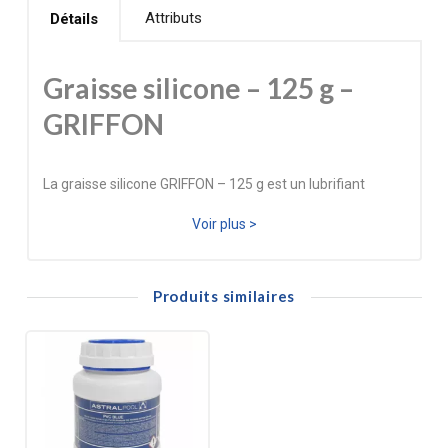
Attributs
Détails
Graisse silicone – 125 g –
GRIFFON
La graisse silicone GRIFFON – 125 g est un lubrifiant
polyvalent destiné aux applications sanitaires, techniques
Voir plus >
et mécaniques. Elle assure une lubrification durable,
améliore le glissement des pièces, protège les joints et
Produits similaires
renforce l’étanchéité des raccords.
Sa formulation silicone offre une excellente résistance à
l’eau, aux variations de température et au vieillissement.
Elle est idéale pour les robinets, mitigeurs, raccords, joints
toriques, vannes, systèmes d’arrosage, et tout
équipement nécessitant une protection anti‑adhérente.