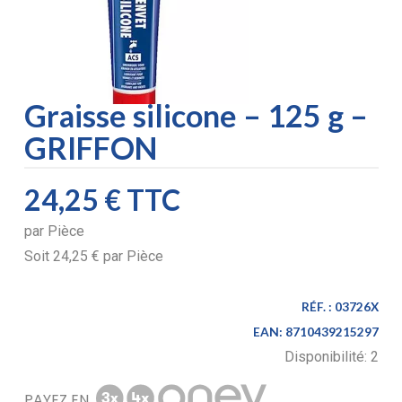
Graisse silicone – 125 g –
GRIFFON
24,25 €
TTC
par
Pièce
Soit
24,25 €
par
Pièce
RÉF. :
03726X
EAN:
8710439215297
Disponibilité:
2
PAYEZ EN