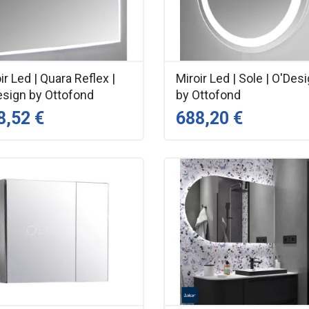
ir Led | Quara Reflex |
Miroir Led | Sole | O'Des
esign by Ottofond
by Ottofond
8,52 €
688,20 €