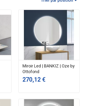
Trier
par position
Miroir Led | BANKIZ | Oze by
Ottofond
270,12 €