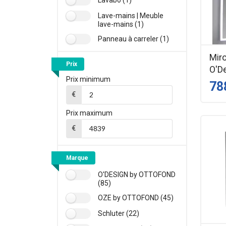
Lave-mains | Meuble
lave-mains (1)
Panneau à carreler (1)
Miro
Prix
O'D
Prix minimum
78
€
Prix maximum
€
Marque
O'DESIGN by OTTOFOND
(85)
OZE by OTTOFOND (45)
Schluter (22)