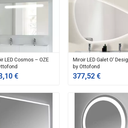
oir LED Cosmos – OZE
Miroir LED Galet O' Desi
Ottofond
by Ottofond
8,10 €
377,52 €