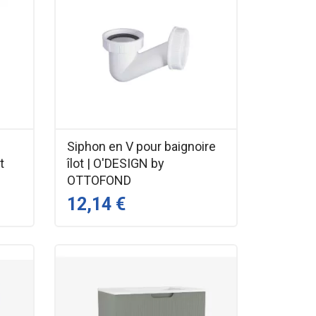
Siphon en V pour baignoire
t
îlot | O'DESIGN by
OTTOFOND
12,14 €