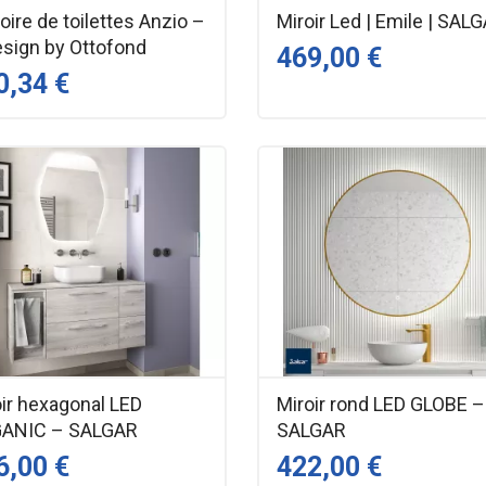
ire de toilettes Anzio –
Miroir Led | Emile | SAL
esign by Ottofond
469,00 €
0,34 €
oir hexagonal LED
Miroir rond LED GLOBE –
ANIC – SALGAR
SALGAR
6,00 €
422,00 €