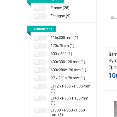
France (28)
Espagne (9)
Dimensions
115x300 mm (1)
170x75 cm (1)
Barr
300 x 300 (1)
Sym
400x300 120 mm (1)
Epox
600x280x120 mm (1)
10
97 x 230 x 78 mm (1)
L112 x P105 x H335 mm
(1)
L140 x P75 x H135 mm
(1)
L1700 x P750 x H550
mm (1)