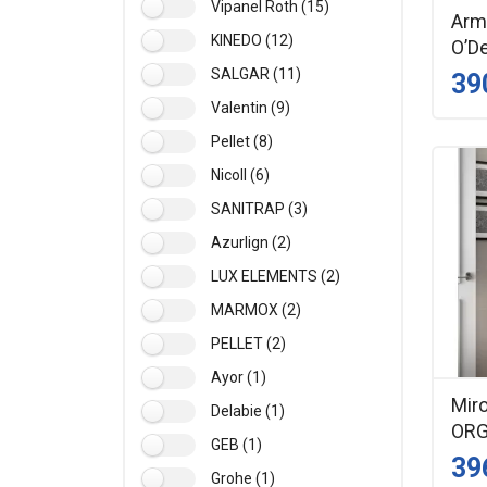
Vipanel Roth (15)
Armo
KINEDO (12)
O’D
SALGAR (11)
39
Valentin (9)
Pellet (8)
Nicoll (6)
SANITRAP (3)
Azurlign (2)
LUX ELEMENTS (2)
MARMOX (2)
PELLET (2)
Ayor (1)
Mir
Delabie (1)
ORG
GEB (1)
39
Grohe (1)