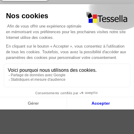
Nous contacter
Foire Aux Questions
À propos
Paiement sécurisé
Livraison | Retour client
Nos tutos
Connexion / Inscription
2018 - 2026 © Tessella, Tous droits réservés
CGV
|
Mentions légales
|
Plan du site