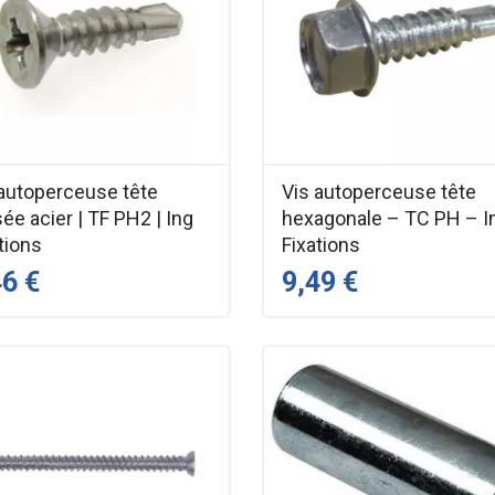
 autoperceuse tête
Vis autoperceuse tête
sée acier | TF PH2 | Ing
hexagonale – TC PH – I
tions
Fixations
46 €
9,49 €