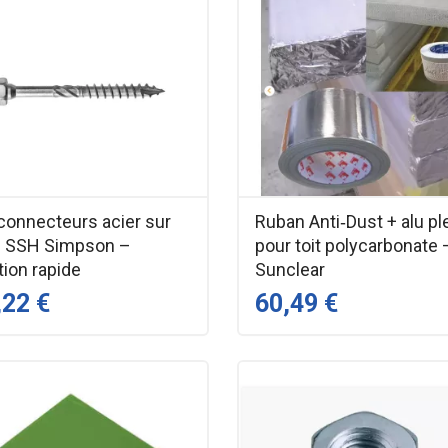
connecteurs acier sur
Ruban Anti‑Dust + alu pl
s SSH Simpson –
pour toit polycarbonate 
tion rapide
Sunclear
,22 €
60,49 €