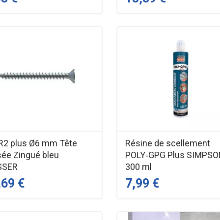
 R2 plus Ø6 mm Tête
Résine de scellement
isée Zingué bleu
POLY‑GPG Plus SIMPSO
SSER
300 ml
,69 €
7,99 €