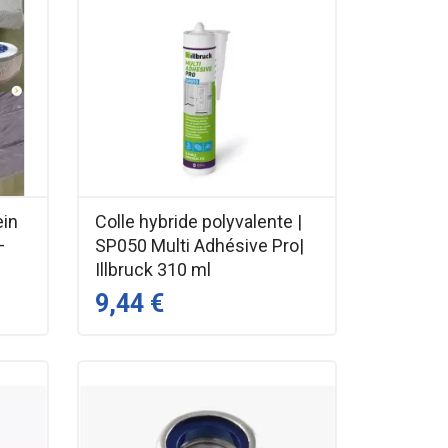
ein
Colle hybride polyvalente |
–
SP050 Multi Adhésive Pro|
Illbruck 310 ml
9,44 €