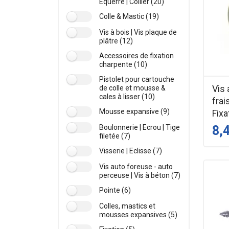
Equerre | Collier (20)
Colle & Mastic (19)
Vis à bois | Vis plaque de
plâtre (12)
Accessoires de fixation
charpente (10)
Pistolet pour cartouche
Vis
de colle et mousse &
cales à lisser (10)
frai
Mousse expansive (9)
Fixa
Boulonnerie | Ecrou | Tige
8,
filetée (7)
Visserie | Eclisse (7)
Vis auto foreuse - auto
perceuse | Vis à béton (7)
Pointe (6)
Colles, mastics et
mousses expansives (5)