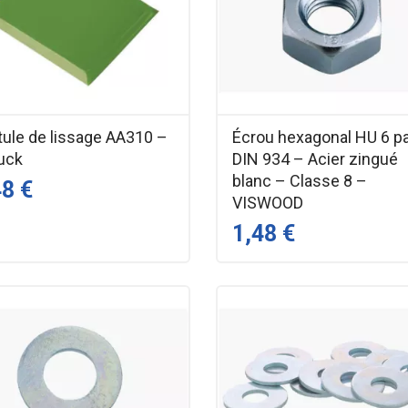
tule de lissage AA310 –
Écrou hexagonal HU 6 p
ruck
DIN 934 – Acier zingué
blanc – Classe 8 –
48 €
VISWOOD
1,48 €