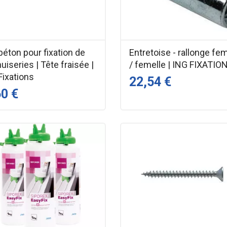
béton pour fixation de
Entretoise - rallonge fe
iseries | Tête fraisée |
/ femelle | ING FIXATIO
Fixations
22,54 €
60 €