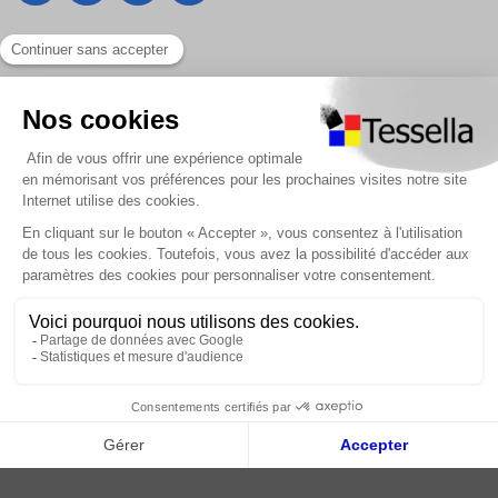
Liens utiles
Nous contacter
Foire Aux Questions
À propos
Paiement sécurisé
Livraison | Retour client
Nos tutos
Connexion / Inscription
2018 - 2026 © Tessella, Tous droits réservés
CGV
|
Mentions légales
|
Plan du site