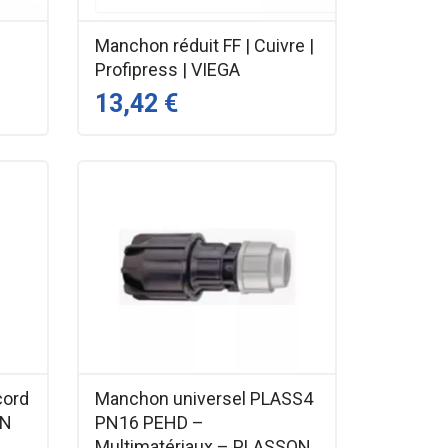
Manchon réduit FF | Cuivre |
Profipress | VIEGA
13,42 €
cord
Manchon universel PLASS4
ON
PN16 PEHD –
Multimatériaux – PLASSON