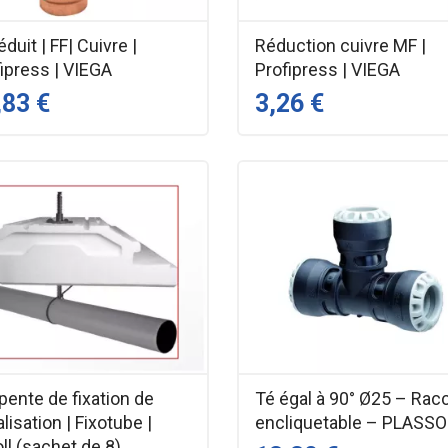
éduit | FF| Cuivre |
Réduction cuivre MF |
ipress | VIEGA
Profipress | VIEGA
,83 €
3,26 €
ente de fixation de
Té égal à 90° Ø25 – Rac
lisation | Fixotube |
encliquetable – PLASS
ll (sachet de 8)