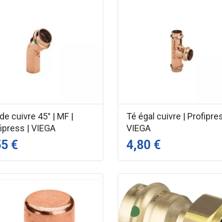
e cuivre 45° | MF |
Té égal cuivre | Profipre
ipress | VIEGA
VIEGA
55 €
4,80 €