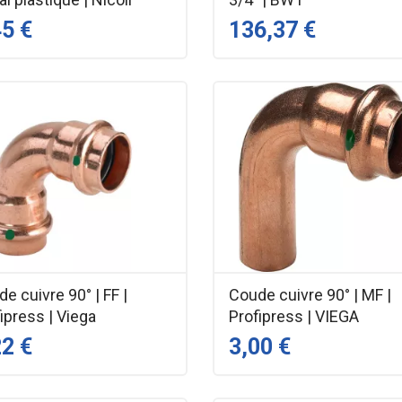
45 €
136,37 €
e cuivre 90° | FF |
Coude cuivre 90° | MF |
ipress | Viega
Profipress | VIEGA
22 €
3,00 €