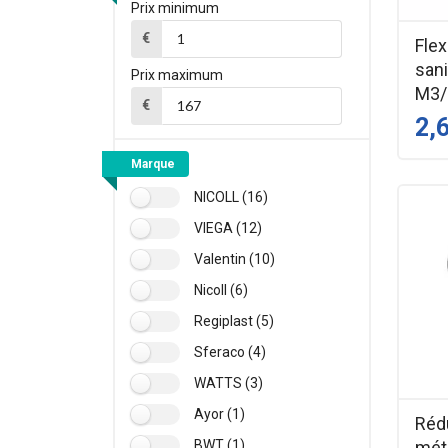
Prix minimum
€
Fle
sani
Prix maximum
M3/
€
2,
Marque
NICOLL (16)
VIEGA (12)
Valentin (10)
Nicoll (6)
Regiplast (5)
Sferaco (4)
WATTS (3)
Ayor (1)
Réd
BWT (1)
méta