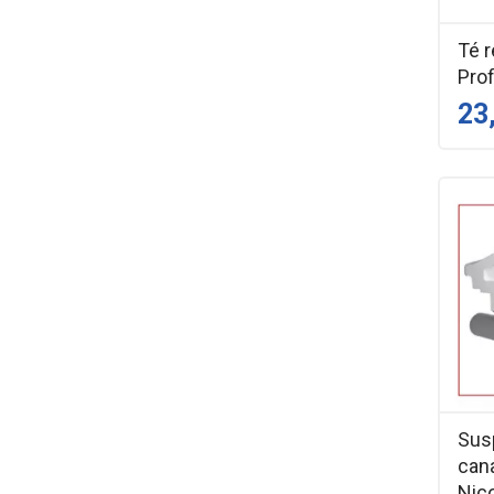
Té r
Prof
23
Susp
cana
Nico