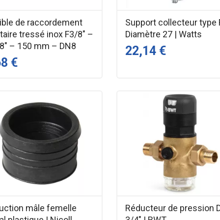
xible de raccordement
Support collecteur type F
taire tressé inox F3/8" –
Diamètre 27 | Watts
8" – 150 mm – DN8
22,14 €
68 €
uction mâle femelle
Réducteur de pression 
l plastique | Nicoll
3/4" | BWT