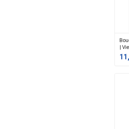
Bouc
| Vi
11