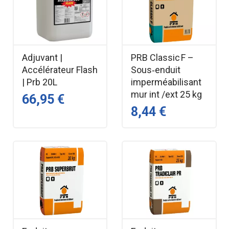
Adjuvant |
PRB Classic F –
Accélérateur Flash
Sous‑enduit
| Prb 20L
imperméabilisant
mur int /ext 25 kg
66,95 €
8,44 €