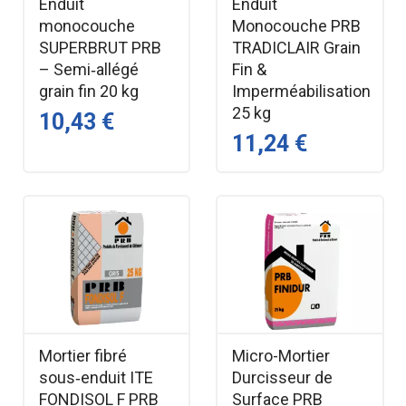
Enduit
Enduit
monocouche
Monocouche PRB
SUPERBRUT PRB
TRADICLAIR Grain
– Semi‑allégé
Fin &
grain fin 20 kg
Imperméabilisation
25 kg
10,43 €
11,24 €
Mortier fibré
Micro-Mortier
sous‑enduit ITE
Durcisseur de
FONDISOL F PRB
Surface PRB