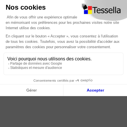
Nous contacter
Foire Aux Questions
À propos
Paiement sécurisé
Livraison | Retour client
Nos tutos
Connexion / Inscription
2018 - 2026 © Tessella, Tous droits réservés
CGV
|
Mentions légales
|
Plan du site