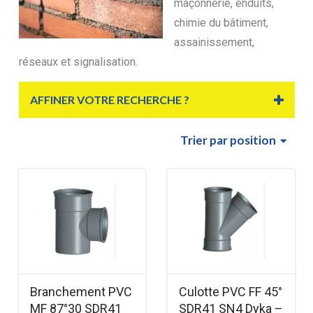
maçonnerie, enduits,
chimie du bâtiment,
assainissement,
réseaux et signalisation.
AFFINER VOTRE RECHERCHE ?
Trier
par position
Branchement PVC
Culotte PVC FF 45°
MF 87°30 SDR41
SDR41 SN4 Dyka –