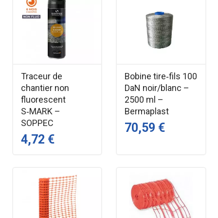
Traceur de
Bobine tire‑fils 100
chantier non
DaN noir/blanc –
fluorescent
2500 ml –
S‑MARK –
Bermaplast
SOPPEC
70,59 €
4,72 €