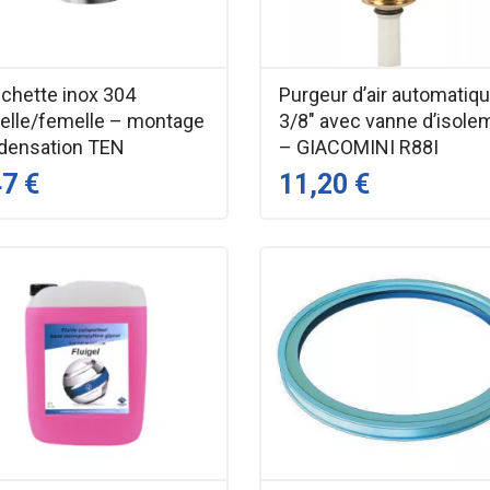
chette inox 304
Purgeur d’air automatiq
elle/femelle – montage
3/8" avec vanne d’isole
densation TEN
– GIACOMINI R88I
47 €
11,20 €