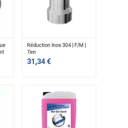
que
Réduction Inox 304 | F/M |
wt
Ten
31,34 €