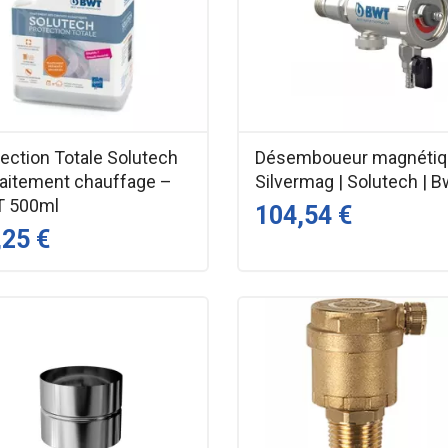
ection Totale Solutech
Désemboueur magnéti
raitement chauffage –
Silvermag | Solutech | B
 500ml
104,54 €
,25 €