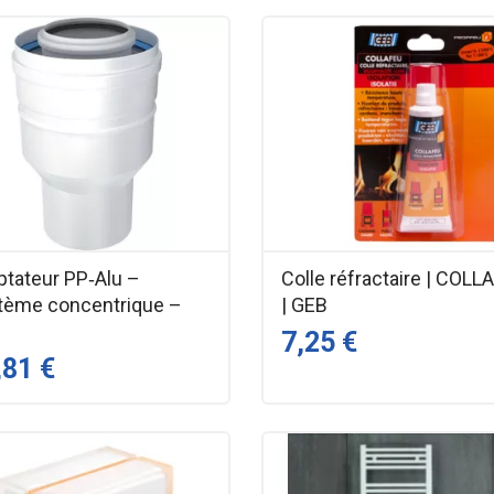
ptateur PP‑Alu –
Colle réfractaire | COLL
tème concentrique –
| GEB
N
7,25 €
,81 €