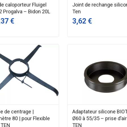
de caloporteur Fluigel
Joint de rechange silico
2 Progalva – Bidon 20L
Ten
,37 €
3,62 €
le de centrage |
Adaptateur silicone BI
ètre 80 | pour Flexible
Ø60 à 55/35 – prise d’air
| TEN
TEN