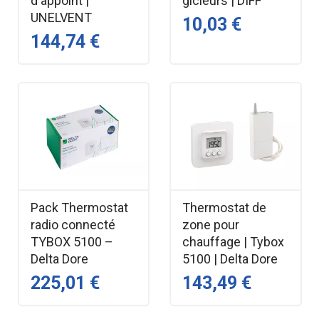
d'appoint |
gicleurs | DIFF
UNELVENT
10,03 €
144,74 €
Pack Thermostat
Thermostat de
radio connecté
zone pour
TYBOX 5100 –
chauffage | Tybox
Delta Dore
5100 | Delta Dore
225,01 €
143,49 €