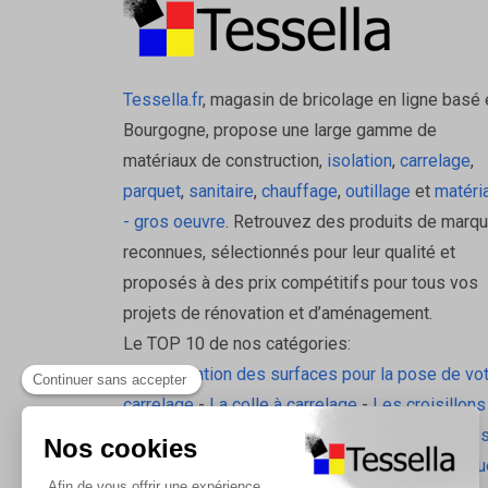
Tessella.fr
, magasin de bricolage en ligne basé 
Bourgogne, propose une large gamme de
matériaux de construction,
isolation
,
carrelage
,
parquet
,
sanitaire
,
chauffage
,
outillage
et
matéri
- gros oeuvre
. Retrouvez des produits de marq
reconnues, sélectionnés pour leur qualité et
proposés à des prix compétitifs pour tous vos
projets de rénovation et d’aménagement.
Le TOP 10 de nos catégories:
La préparation des surfaces pour la pose de vo
carrelage
-
La colle à carrelage
-
Les croisillons
pavilift
-
Le carrelage sol intérieur
-
Les plinthes
gorge
-
La laine de roche
-
L'isolation écologiqu