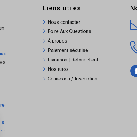
Liens utiles
N
Nous contacter
en
Foire Aux Questions
À propos
Paiement sécurisé
aux
Livraison | Retour client
ues
Nos tutos
Connexion / Inscription
tre
 à
e
-