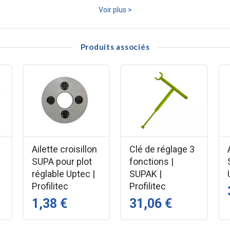
éprochable sur terrasses surélevées.
Voir plus >
3 éléments seulement. Ceci est la révolution 3 en 1, 3 pièces pour la r
un plot central. Ces agrafes permettent de réaliser la finition de votre te
Produits associés
Ailette croisillon
Clé de réglage 3
SUPA pour plot
fonctions |
réglable Uptec |
SUPAK |
Profilitec
Profilitec
1,38 €
31,06 €