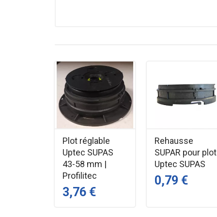
obtenir des joints homogènes et une esthétique irr
Uptec est un système unique et breveté composé de 
de plus de 50 cm x 50 cm, il est conseillé d'ajouter 
Plot réglable
Rehausse
Uptec SUPAS
SUPAR pour plot
43-58 mm |
Uptec SUPAS
Profilitec
0,79 €
3,76 €