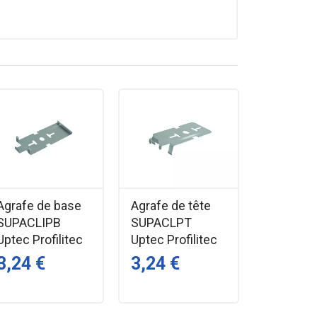
éalisation de tous vos projets. Pour des carreaux
rrasse sur les bords verticaux.
Agrafe de base
Agrafe de tête
SUPACLIPB
SUPACLPT
Uptec Profilitec
Uptec Profilitec
3,24 €
3,24 €