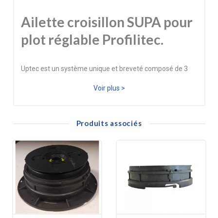
Ailette croisillon SUPA pour
plot réglable Profilitec
.
Uptec est un système unique et breveté composé de 3
éléments seulement.
Voir plus >
Ceci est la révolution 3 en 1, 3 pièces pour la réalisation de
tous vos projets.
Produits associés
Pour des carreaux de plus de 50 cm x 50 cm, il est
conseillé d'ajouter un plot central.
Les ailettes pour plot réglable Uptec permettent de
réaliser la largeur de joint de votre carrelage, elles servent
de croisillons.