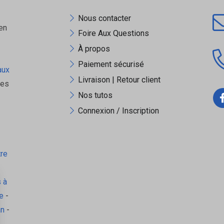
Nous contacter
en
Foire Aux Questions
À propos
Paiement sécurisé
aux
Livraison | Retour client
ues
Nos tutos
Connexion / Inscription
tre
 à
e
-
an
-