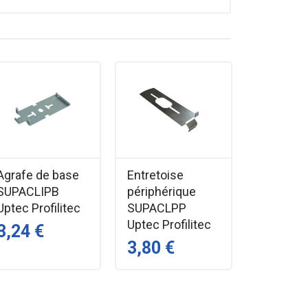
ofessionnelle. Un accessoire essentiel pour des
ont pour fonction de fixer le carreau inséré
Agrafe de base
Entretoise
 SUPACLPT:
SUPACLIPB
périphérique
Uptec Profilitec
SUPACLPP
Uptec Profilitec
3,24 €
3,80 €