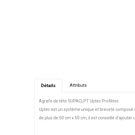
Attributs
Détails
Agrafe de tête SUPACLPT Uptec Profilitec
Uptec est un système unique et breveté composé de 
de plus de 50 cm x 50 cm, il est conseillé d'ajouter 
L’agrafe de tête SUPACLPT pour bord vertical du sy