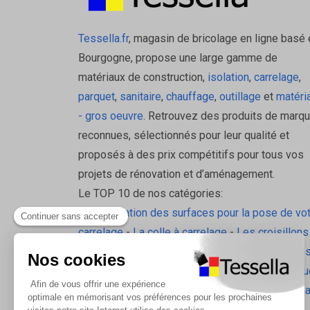
Tessella.fr
, magasin de bricolage en ligne basé 
Bourgogne, propose une large gamme de
matériaux de construction,
isolation
,
carrelage
,
parquet
,
sanitaire
,
chauffage
,
outillage
et
matéri
- gros oeuvre
. Retrouvez des produits de marq
reconnues, sélectionnés pour leur qualité et
proposés à des prix compétitifs pour tous vos
projets de rénovation et d’aménagement.
Le TOP 10 de nos catégories:
La préparation des surfaces pour la pose de vo
carrelage
-
La colle à carrelage
-
Les croisillons
pavilift
-
Le carrelage sol intérieur
-
Les plinthes
gorge
-
La laine de roche
-
L'isolation écologiqu
Les accessoires d'isolation
-
Radiateurs Brugm
Les tablettes de douche