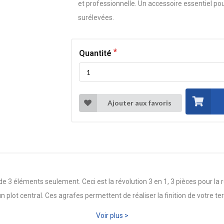
et professionnelle. Un accessoire essentiel pou
surélevées.
Quantité
Ajouter aux favoris
3 éléments seulement. Ceci est la révolution 3 en 1, 3 pièces pour la r
un plot central. Ces agrafes permettent de réaliser la finition de votre te
Voir plus >
stème Uptec Profilitec assure une fixation solide et durable des dalles 