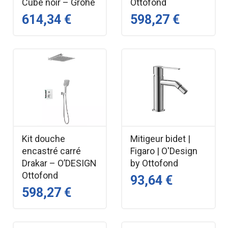
Cube noir – Grohe
Ottofond
614,34 €
598,27 €
Kit douche
Mitigeur bidet |
encastré carré
Figaro | O'Design
Drakar – O’DESIGN
by Ottofond
Ottofond
93,64 €
598,27 €