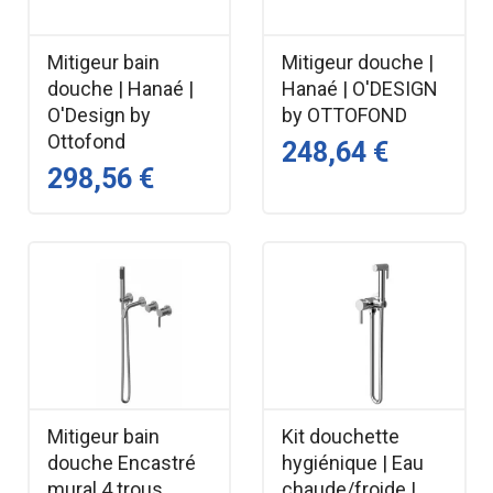
Mitigeur bain
Mitigeur douche |
douche | Hanaé |
Hanaé | O'DESIGN
O'Design by
by OTTOFOND
Ottofond
248,64 €
298,56 €
Mitigeur bain
Kit douchette
douche Encastré
hygiénique | Eau
mural 4 trous
chaude/froide |