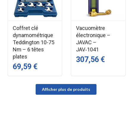
Coffret clé
Vacuomètre
dynamométrique
électronique –
Teddington 10-75
JAVAC –
Nm – 6 têtes
JAV‑1041
plates
307,56 €
69,59 €
Afficher plus de produits