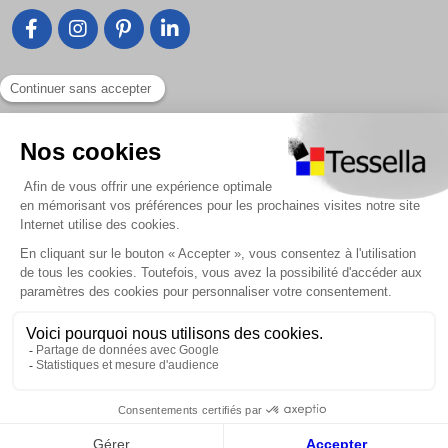
Liens utiles
Nous contacter
Foire Aux Questions
À propos
Paiement sécurisé
Livraison | Retour client
Nos tutos
Connexion / Inscription
2018 - 2026 © Tessella, Tous droits réservés
CGV
|
Mentions légales
|
Plan du site