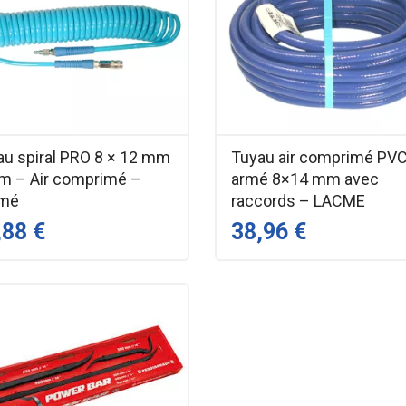
au spiral PRO 8 × 12 mm
Tuyau air comprimé PV
 m – Air comprimé –
armé 8×14 mm avec
mé
raccords – LACME
,88 €
38,96 €