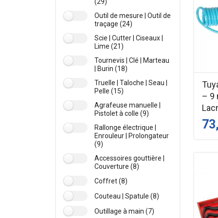
(29)
Outil de mesure | Outil de
traçage (24)
Scie | Cutter | Ciseaux |
Lime (21)
Tournevis | Clé | Marteau
| Burin (18)
Truelle | Taloche | Seau |
Tuy
Pelle (15)
– 9
Agrafeuse manuelle |
Lac
Pistolet à colle (9)
73
Rallonge électrique |
Enrouleur | Prolongateur
(9)
Accessoires gouttière |
Couverture (8)
Coffret (8)
Couteau | Spatule (8)
Outillage à main (7)