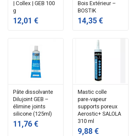
| Collex | GEB 100
Bois Extérieur –
g
BOSTIK
12,01 €
14,35 €
Pâte dissolvante
Mastic colle
Dilujoint GEB –
pare‑vapeur
élimine joints
supports poreux
silicone (125ml)
Aerostic+ SALOLA
310 ml
11,76 €
9,88 €