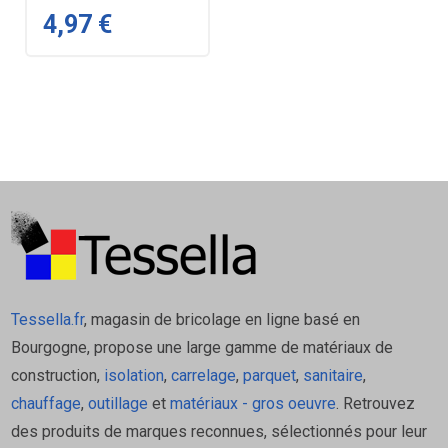
4,97 €
Tessella.fr
, magasin de bricolage en ligne basé en
Bourgogne, propose une large gamme de matériaux de
construction,
isolation
,
carrelage
,
parquet
,
sanitaire
,
chauffage
,
outillage
et
matériaux - gros oeuvre
. Retrouvez
des produits de marques reconnues, sélectionnés pour leur