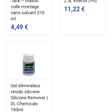
Tack – mastic
2.5L Interfix | Fitt
colle montage
11,22 €
sans solvant 310
ml
4,49 €
Gel éliminateur
résidu silicone
Silicone Remover |
DL Chemicals
100ml