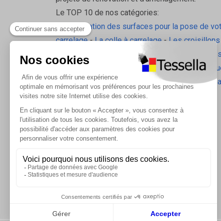
Le TOP 10 de nos catégories:
La préparation des surfaces pour la pose de vo
carrelage
-
La colle à carrelage
-
Les croisillons
pavilift
-
Le carrelage sol intérieur
-
Les plinthes
gorge
-
La laine de roche
-
L'isolation écologiqu
Les accessoires d'isolation
-
Radiateurs Brugm
Les tablettes de douche