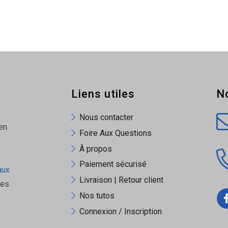
Liens utiles
N
Nous contacter
en
Foire Aux Questions
À propos
Paiement sécurisé
aux
Livraison | Retour client
ues
Nos tutos
Connexion / Inscription