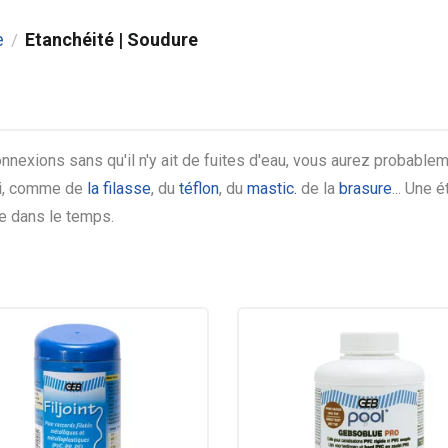
e
Etanchéité | Soudure
/
onnexions sans qu'il n'y ait de fuites d'eau, vous aurez probabl
ci, comme de
la filasse
, du
téflon
, du
mastic.
de la
brasure
... Une 
le dans le temps.