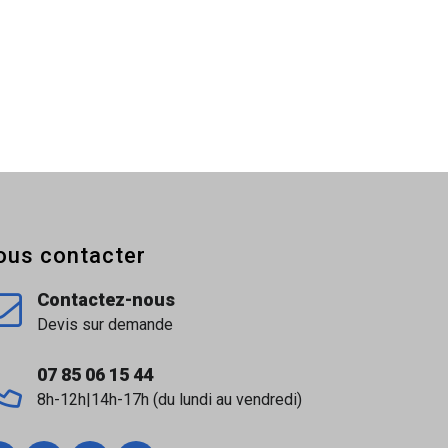
ous contacter
Contactez-nous
Devis sur demande
07 85 06 15 44
8h-12h|14h-17h (du lundi au vendredi)