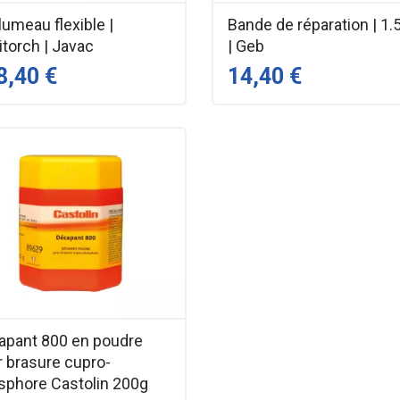
umeau flexible |
Bande de réparation | 1.
itorch | Javac
| Geb
8,40 €
14,40 €
apant 800 en poudre
r brasure cupro-
sphore Castolin 200g