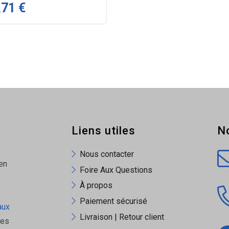
,71 €
Liens utiles
N
Nous contacter
en
Foire Aux Questions
À propos
Paiement sécurisé
aux
Livraison | Retour client
ues