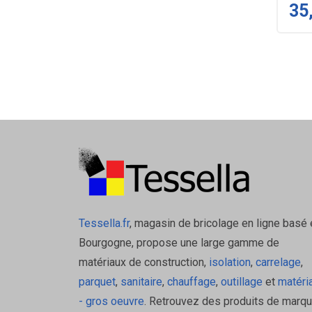
35
Tessella.fr
, magasin de bricolage en ligne basé 
Bourgogne, propose une large gamme de
matériaux de construction,
isolation
,
carrelage
,
parquet
,
sanitaire
,
chauffage
,
outillage
et
matéri
- gros oeuvre
. Retrouvez des produits de marq