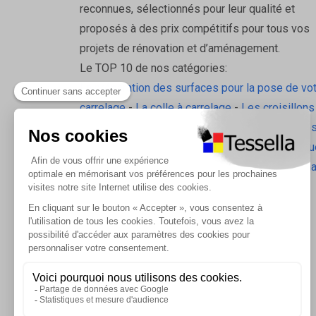
reconnues, sélectionnés pour leur qualité et
proposés à des prix compétitifs pour tous vos
projets de rénovation et d’aménagement.
Le TOP 10 de nos catégories:
La préparation des surfaces pour la pose de vo
carrelage
-
La colle à carrelage
-
Les croisillons
pavilift
-
Le carrelage sol intérieur
-
Les plinthes
gorge
-
La laine de roche
-
L'isolation écologiqu
Les accessoires d'isolation
-
Radiateurs Brugm
Les tablettes de douche