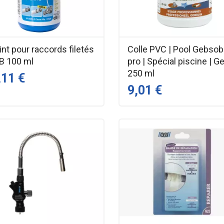
oint pour raccords filetés
Colle PVC | Pool Gebsob
EB 100 ml
pro | Spécial piscine | G
250 ml
,11 €
9,01 €