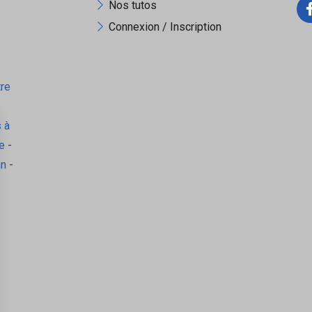
Nos tutos
Connexion / Inscription
tre
 à
e
-
an
-