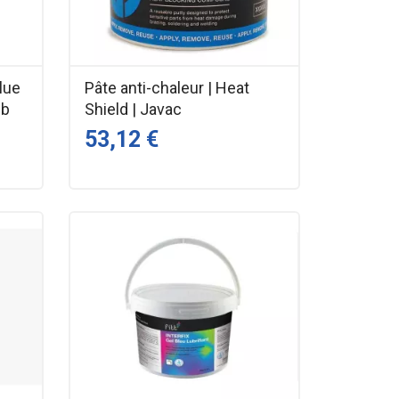
lue
Pâte anti-chaleur | Heat
eb
Shield | Javac
53,12 €