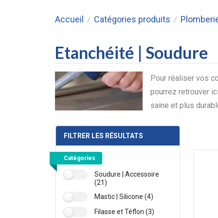
Accueil
Catégories produits
Plomberi
/
/
Etanchéité | Soudure
Pour réaliser vos c
pourrez retrouver i
saine et plus durab
FILTRER LES RÉSULTATS
Catégories
Soudure | Accessoire
(21)
Mastic | Silicone (4)
Filasse et Téflon (3)