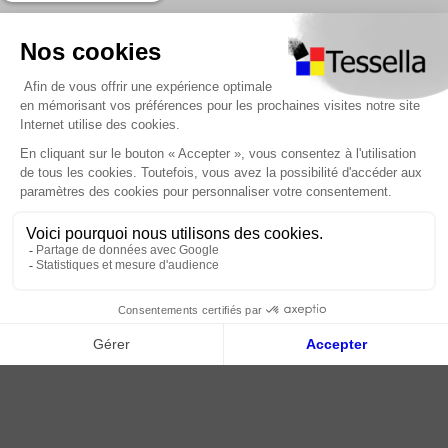
Nous contacter
Foire Aux Questions
À propos
Paiement sécurisé
Livraison | Retour client
Nos tutos
Connexion / Inscription
2018 - 2026 © Tessella, Tous droits réservés
CGV
|
Mentions légales
|
Plan du site