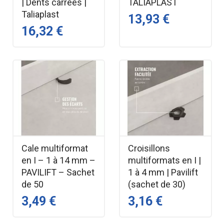
| Dents carrées |
TALIAPLAST
Taliaplast
13,93 €
16,32 €
Cale multiformat
Croisillons
en I – 1 à 14 mm –
multiformats en I |
PAVILIFT – Sachet
1 à 4 mm | Pavilift
de 50
(sachet de 30)
3,49 €
3,16 €