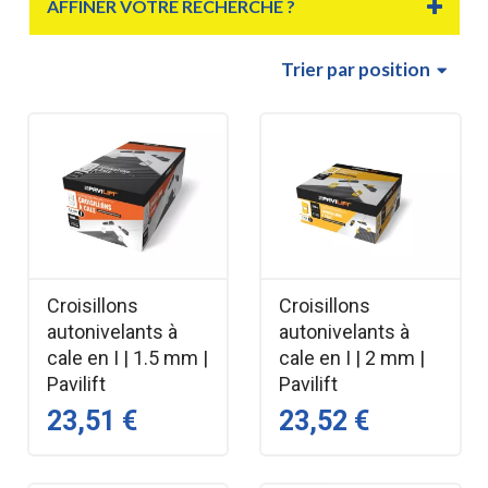
AFFINER VOTRE RECHERCHE ?
Trier
par position
Croisillons
Croisillons
autonivelants à
autonivelants à
cale en I | 1.5 mm |
cale en I | 2 mm |
Pavilift
Pavilift
23,51 €
23,52 €