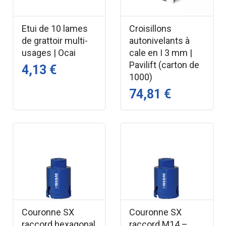
Etui de 10 lames
Croisillons
de grattoir multi-
autonivelants à
usages | Ocai
cale en I 3 mm |
Pavilift (carton de
4,13 €
1000)
74,81 €
Couronne SX
Couronne SX
raccord hexagonal
raccord M14 –