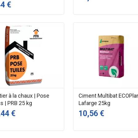
44 €
ier à la chaux | Pose
Ciment Multibat ECOPlan
es | PRB 25 kg
Lafarge 25kg
,44 €
10,56 €