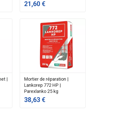
21,60 €
et |
Mortier de réparation |
Lankorep 772 HP |
Parexlanko 25 kg
38,63 €