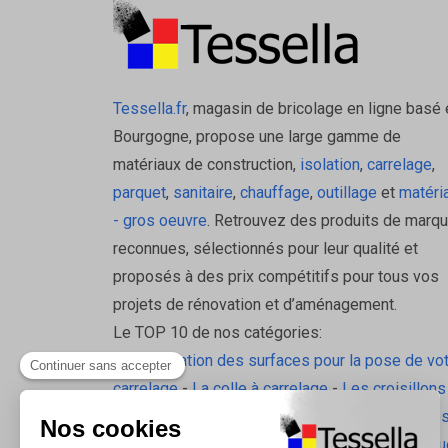
Tessella.fr
, magasin de bricolage en ligne basé 
Bourgogne, propose une large gamme de
matériaux de construction,
isolation
,
carrelage
,
parquet
,
sanitaire
,
chauffage
,
outillage
et
matéri
- gros oeuvre
. Retrouvez des produits de marq
reconnues, sélectionnés pour leur qualité et
proposés à des prix compétitifs pour tous vos
projets de rénovation et d’aménagement.
Le TOP 10 de nos catégories:
La préparation des surfaces pour la pose de vo
carrelage
-
La colle à carrelage
-
Les croisillons
pavilift
-
Le carrelage sol intérieur
-
Les plinthes
gorge
-
La laine de roche
-
L'isolation écologiqu