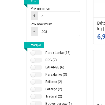
Prix
Prix minimum
€
Béto
Prix maximum
kg |
€
6,
Marque
Parex Lanko (13)
PRB (7)
LAFARGE (6)
Parexlanko (3)
Edilteco (2)
Lafarge (2)
Tradical (2)
Bouyer Leroux (1)