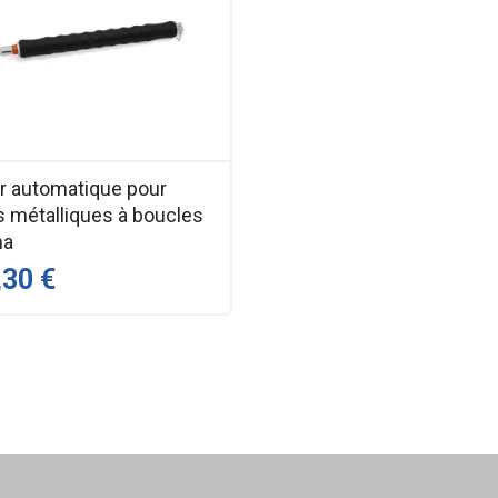
ur automatique pour
s métalliques à boucles
ma
,30 €