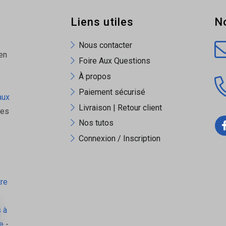
Liens utiles
N
Nous contacter
en
Foire Aux Questions
À propos
Paiement sécurisé
aux
Livraison | Retour client
ues
Nos tutos
Connexion / Inscription
tre
 à
e
-