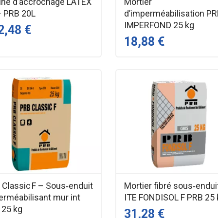
ine d’accrochage LATEX
Mortier
– PRB 20L
d’imperméabilisation P
IMPERFOND 25 kg
2,48 €
18,88 €
 Classic F – Sous‑enduit
Mortier fibré sous‑endui
erméabilisant mur int
ITE FONDISOL F PRB 25 
 25 kg
31,28 €