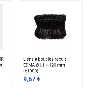
5R
Liens à boucles recuit
ts
EDMA Ø1,1 × 120 mm
(x1000)
9,67 €