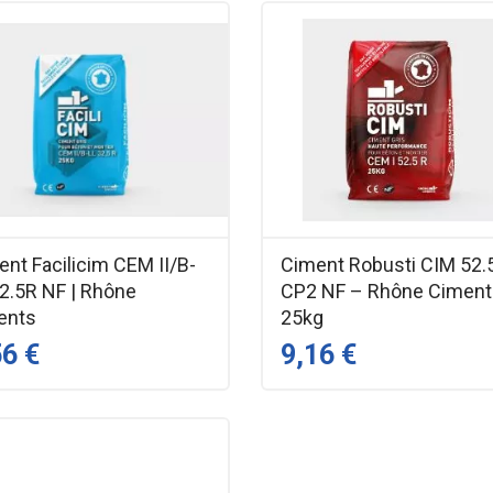
nt Facilicim CEM II/B-
Ciment Robusti CIM 52.
32.5R NF | Rhône
CP2 NF – Rhône Cimen
ents
25kg
56 €
9,16 €