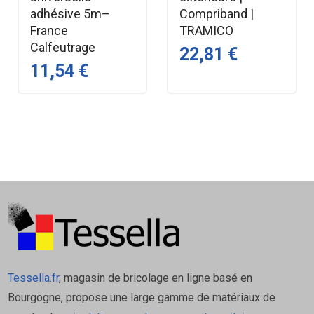
adhésive 5m–
Compriband |
France
TRAMICO
Calfeutrage
22,81 €
11,54 €
Tessella.fr
, magasin de bricolage en ligne basé en
Bourgogne, propose une large gamme de matériaux de