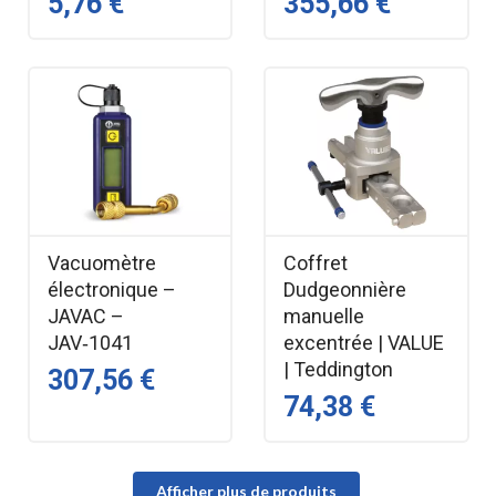
5,76 €
355,66 €
Vacuomètre
Coffret
électronique –
Dudgeonnière
JAVAC –
manuelle
JAV‑1041
excentrée | VALUE
| Teddington
307,56 €
74,38 €
Afficher plus de produits