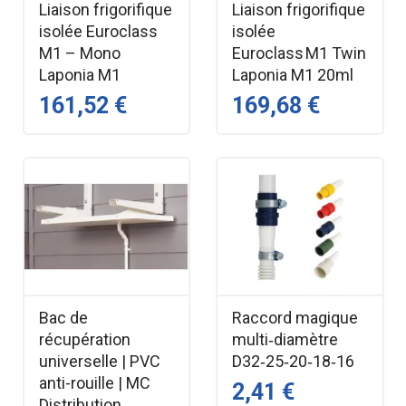
Liaison frigorifique
Liaison frigorifique
isolée Euroclass
isolée
M1 – Mono
Euroclass M1 Twin
Laponia M1
Laponia M1 20ml
161,52 €
169,68 €
Bac de
Raccord magique
récupération
multi‑diamètre
universelle | PVC
D32‑25‑20‑18‑16
anti-rouille | MC
2,41 €
Distribution