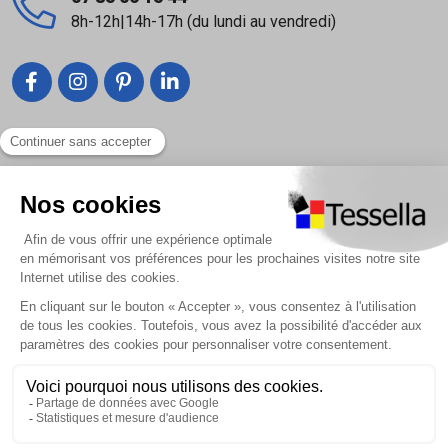
8h-12h|14h-17h (du lundi au vendredi)
Liens utiles
Nous contacter
Foire Aux Questions
À propos
Paiement sécurisé
Livraison | Retour client
Nos tutos
Connexion / Inscription