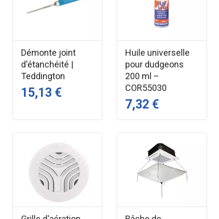
Démonte joint
Huile universelle
d'étanchéité |
pour dudgeons
Teddington
200 ml –
COR55030
15,13 €
7,32 €
Grille d'aération
Bâche de