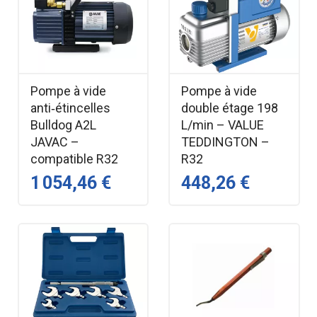
Pompe à vide
Pompe à vide
anti‑étincelles
double étage 198
Bulldog A2L
L/min – VALUE
JAVAC –
TEDDINGTON –
compatible R32
R32
1 054,46 €
448,26 €