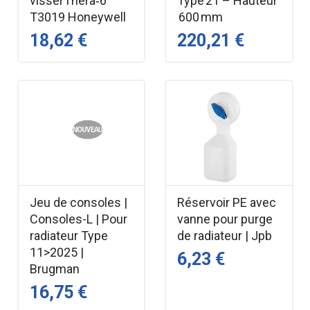
visserThera‑6
Type 21 – Hauteur
T3019 Honeywell
600 mm
18,62 €
220,21 €
Jeu de consoles |
Réservoir PE avec
Consoles-L | Pour
vanne pour purge
radiateur Type
de radiateur | Jpb
11>2025 |
6,23 €
Brugman
16,75 €